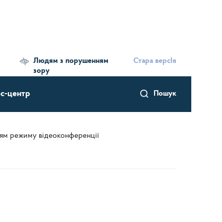
Людям з порушенням
Стара версІя
зору
с-центр
Пошук
нням режиму відеоконференції