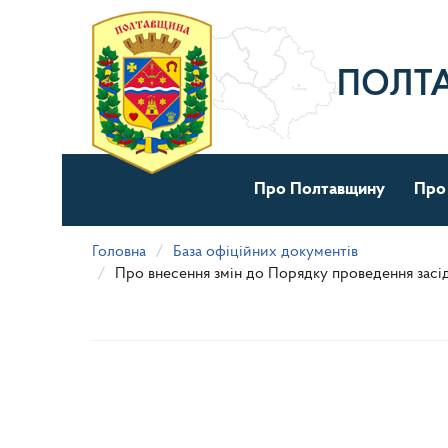
Перейти
до
основного
матеріалу
ПОЛТ
Про Полтавщину
Про
Головна
База офіційних документів
Про внесення змін до Порядку проведення засід