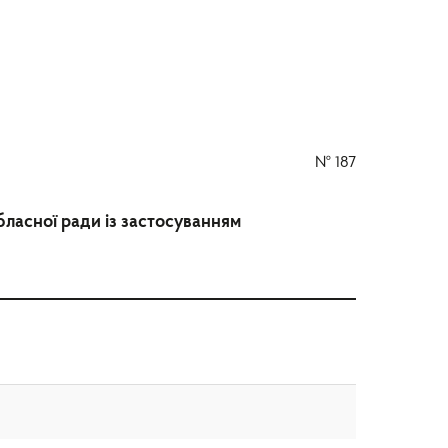
№
187
бласної ради із застосуванням