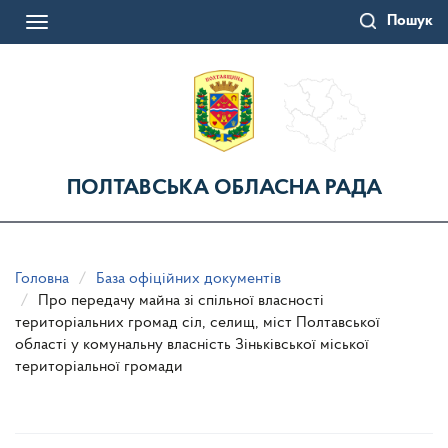
Перейти
Пошук
до
Toggle
основного
navigation
матеріалу
ПОЛТАВСЬКА ОБЛАСНА РАДА
Головна
База офіційних документів
Про передачу майна зі спільної власності
територіальних громад сіл, селищ, міст Полтавської
області у комунальну власність Зіньківської міської
територіальної громади