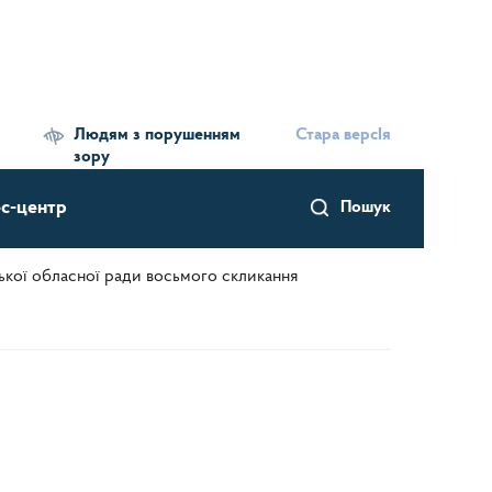
Людям з порушенням
Стара версІя
зору
с-центр
Пошук
ської обласної ради восьмого скликання