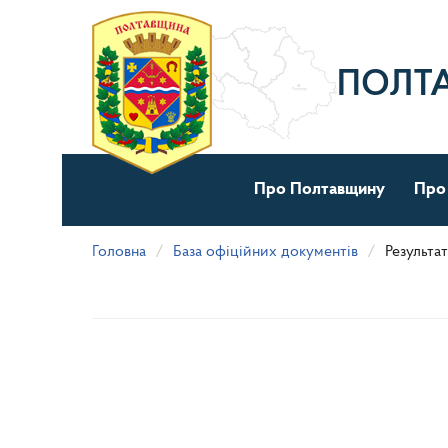
Перейти
до
основного
матеріалу
ПОЛТ
Про Полтавщину
Про
Головна
База офіційних документів
Результа