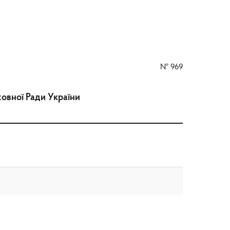
№
969
овної Ради України