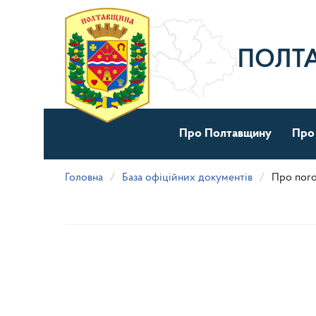
Перейти
до
основного
матеріалу
ПОЛТ
Про Полтавщину
Про
Головна
База офіційних документів
Про пого