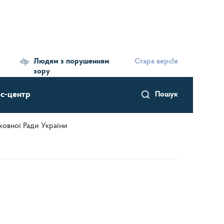
Людям з порушенням
Стара версІя
зору
с-центр
Пошук
овної Ради України