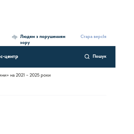
Людям з порушенням
Стара версІя
зору
с-центр
Пошук
ни» на 2021 – 2025 роки