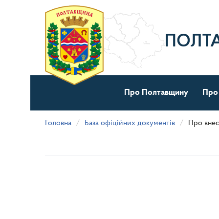
Перейти
до
основного
матеріалу
ПОЛТ
Про Полтавщину
Про
Головна
База офіційних документів
Про внес