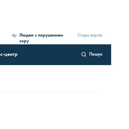
Людям з порушенням
Стара версІя
зору
с-центр
Пошук