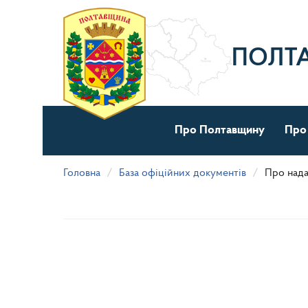
Перейти
до
основного
матеріалу
ПОЛТ
Про Полтавщину
Про
Головна
База офіційних документів
Про нада