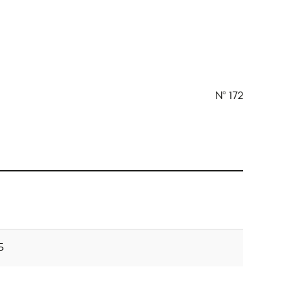
№
172
Б