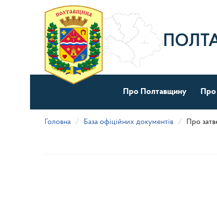
Перейти
до
основного
матеріалу
ПОЛТ
Про Полтавщину
Про
Головна
База офіційних документів
Про затв