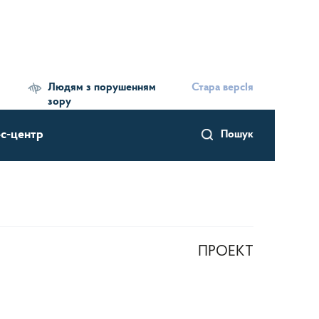
Людям з порушенням
Стара версІя
зору
с-центр
Пошук
ПРОЕКТ