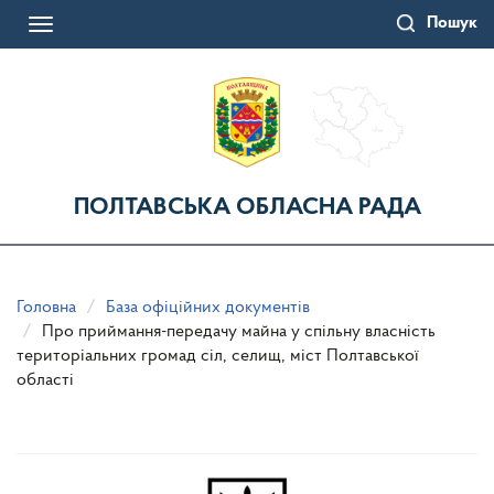
Перейти
Пошук
до
Toggle
основного
navigation
матеріалу
ПОЛТАВСЬКА ОБЛАСНА РАДА
Головна
База офіційних документів
Про приймання-передачу майна у спільну власність
територіальних громад сіл, селищ, міст Полтавської
області