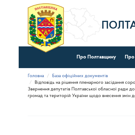
Перейти
до
основного
матеріалу
ПОЛТ
Про Полтавщину
Про
Головна
База офіційних документів
Відповідь на рішення пленарного засідання сор
Звернення депутатів Полтавської обласної ради до 
громад та територій України щодо внесення змін д