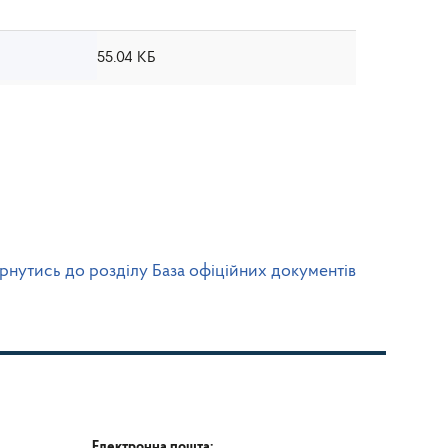
55.04 КБ
рнутись до розділу База офіційних документів
Електронна пошта: