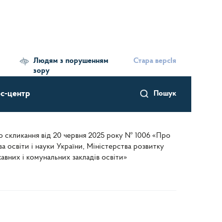
Людям з порушенням
Стара версІя
зору
с-центр
Пошук
го скликання від 20 червня 2025 року № 1006 «Про
а освіти і науки України, Міністерства розвитку
авних і комунальних закладів освіти»