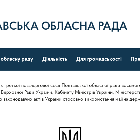
АВСЬКА ОБЛАСНА РАДА
 обласну раду
Діяльність
Для громадськості
Пре
ок третьої позачергової сесії Полтавської обласної ради восьмо
Верховної Ради України, Кабінету Міністрів України, Міністерств
о законодавчих актів України стосовно використання майна держ