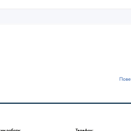
Пове
им роботи:
Телефон: