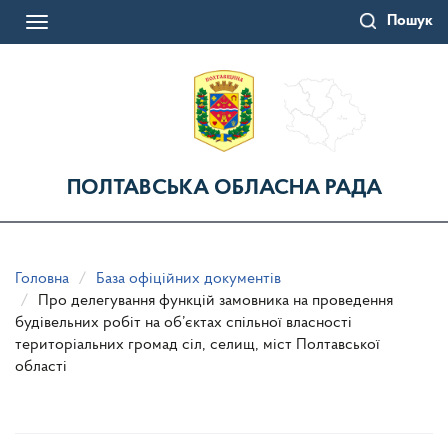
Перейти
Пошук
до
Toggle
основного
navigation
матеріалу
ПОЛТАВСЬКА ОБЛАСНА РАДА
Головна
База офіційних документів
Про делегування функцій замовника на проведення
будівельних робіт на об’єктах спільної власності
територіальних громад сіл, селищ, міст Полтавської
області