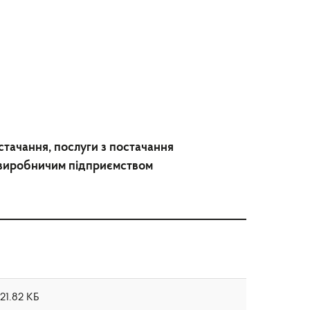
стачання, послуги з постачання
м виробничим підприємством
21.82 КБ