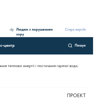
Людям з порушенням
Стара версІя
зору
с-центр
Пошук
ня теплової енергії і постачання гарячої води,
ПРОЕКТ