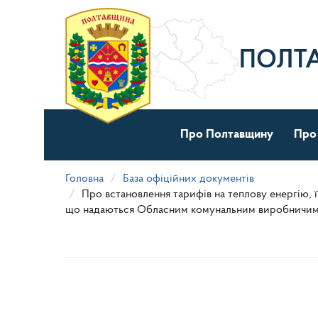
Перейти
до
основного
матеріалу
ПОЛТ
Про Полтавщину
Про
Головна
База офіційних документів
Про встановлення тарифів на теплову енергію, ї
що надаються Обласним комунальним виробничим