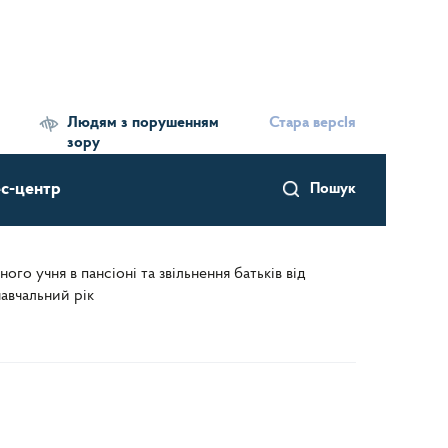
Людям з порушенням
Стара версІя
зору
с-центр
Пошук
о учня в пансіоні та звільнення батьків від
навчальний рік