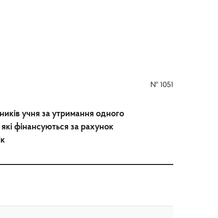
№
1051
ників учня за утримання одного
в, які фінансуються за рахунок
ік