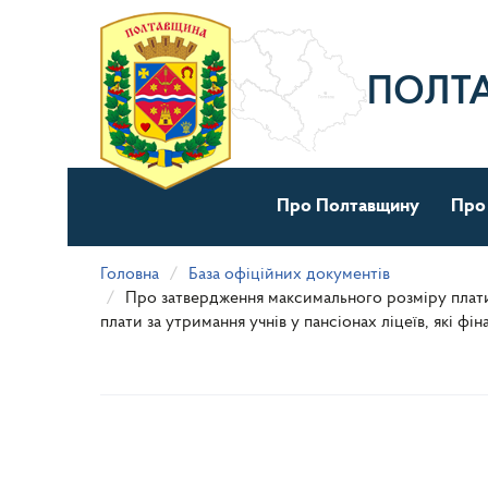
Перейти
до
основного
матеріалу
ПОЛТ
Про Полтавщину
Про
Головна
База офіційних документів
Про затвердження максимального розміру плати б
плати за утримання учнів у пансіонах ліцеїв, які 