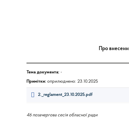
Про внесення
Тема документа:
-
Примітки:
оприлюднено: 23.10.2025
2._reglament_23.10.2025.pdf
46 позачергова сесія обласної ради