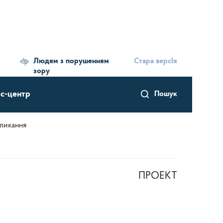
Людям з порушенням
Стара версІя
зору
с-центр
Пошук
кликання
ПРОЕКТ