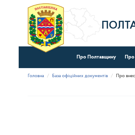
Перейти
до
основного
матеріалу
ПОЛТ
Про Полтавщину
Про
Головна
База офіційних документів
Про внес