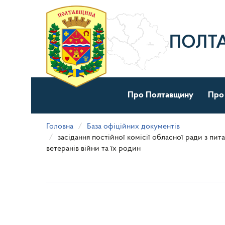
Перейти
до
основного
матеріалу
ПОЛТ
Про Полтавщину
Про
Головна
База офіційних документів
засідання постійної комісії обласної ради з пи
ветеранів війни та їх родин