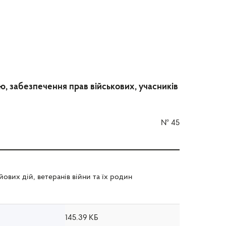
єю, забезпечення прав військових, учасників
№
45
ових дій, ветеранів війни та їх родин
145.39 КБ