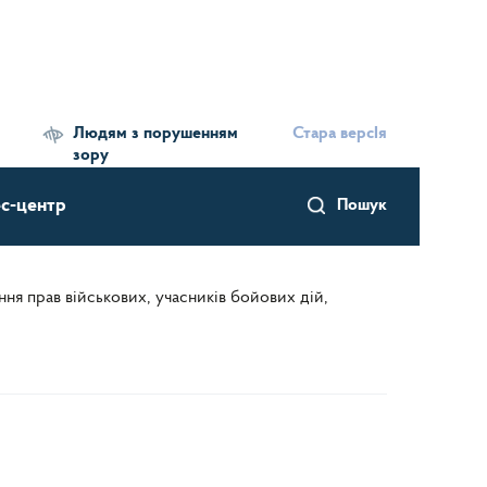
Людям з порушенням
Стара версІя
зору
с-центр
Пошук
ння прав військових, учасників бойових дій,