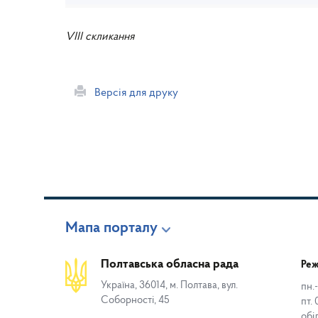
VIII скликання
Версія для друку
Мапа порталу
Полтавська обласна рада
Реж
Україна, 36014, м. Полтава, вул.
пн.-
Соборності, 45
пт. 
обі