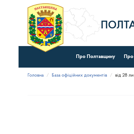
Перейти
до
основного
матеріалу
ПОЛТ
Про Полтавщину
Про
Головна
База офіційних документів
від 28 л