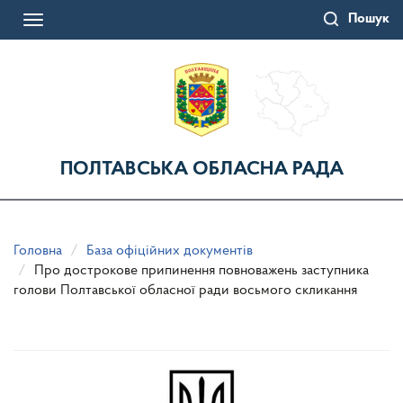
Перейти
Пошук
до
Toggle
основного
navigation
матеріалу
ПОЛТАВСЬКА ОБЛАСНА РАДА
Головна
База офіційних документів
Про дострокове припинення повноважень заступника
голови Полтавської обласної ради восьмого скликання