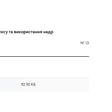
лексу та використання надр
№
13
92.92 КБ