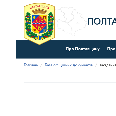
Перейти
до
основного
матеріалу
ПОЛТ
Про Полтавщину
Про
Головна
База офіційних документів
засіданн