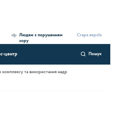
Людям з порушенням
Стара версІя
зору
с-центр
Пошук
го комплексу та використання надр