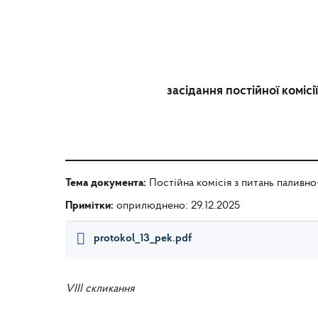
засідання постійної коміс
Тема документа:
Постійна комісія з питань паливн
Примітки:
оприлюднено: 29.12.2025
protokol_13_pek.pdf
VIII скликання