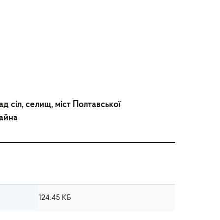
д сіл, селищ, міст Полтавської
майна
124.45 КБ