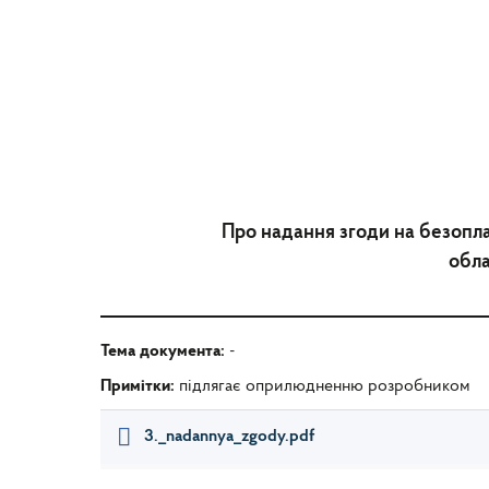
Про надання згоди на безоплат
обла
Тема документа:
-
Примітки:
підлягає оприлюдненню розробником
3._nadannya_zgody.pdf