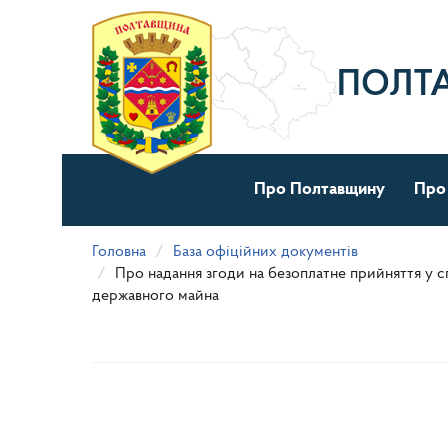
Перейти
до
основного
матеріалу
ПОЛТ
Про Полтавщину
Про
Головна
База офіційних документів
Про надання згоди на безоплатне прийняття у с
державного майна