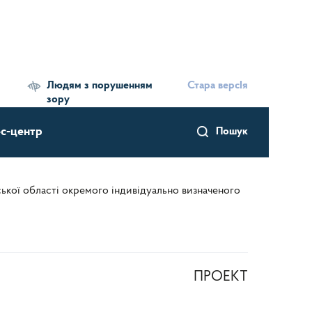
Людям з порушенням
Стара версІя
зору
с-центр
Пошук
ської області окремого індивідуально визначеного
ПРОЕКТ