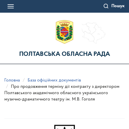
Перейти
Пошук
до
Toggle
основного
navigation
матеріалу
ПОЛТАВСЬКА ОБЛАСНА РАДА
Головна
База офіційних документів
Про продовження терміну дії контракту з директором
Полтавського академічного обласного українського
музично-драматичного театру ім. М.В. Гоголя