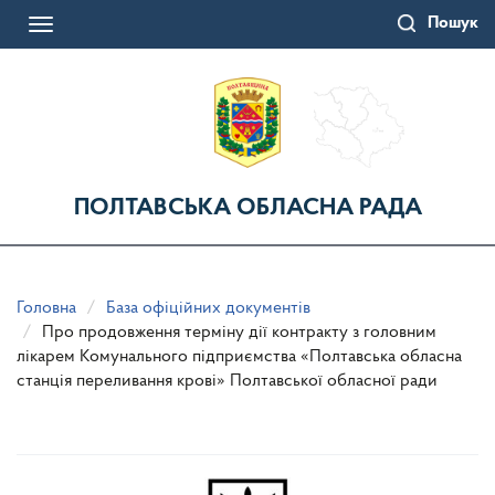
Перейти
Пошук
до
Toggle
основного
navigation
матеріалу
ПОЛТАВСЬКА ОБЛАСНА РАДА
Головна
База офіційних документів
Про продовження терміну дії контракту з головним
лікарем Комунального підприємства «Полтавська обласна
станція переливання крові» Полтавської обласної ради