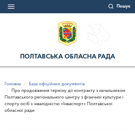
Перейти
Пошук
до
Toggle
основного
navigation
матеріалу
ПОЛТАВСЬКА ОБЛАСНА РАДА
Головна
База офіційних документів
Про продовження терміну дії контракту з начальником
Полтавського регіонального центру з фізичної культури і
спорту осіб з інвалідністю «Інваспорт» Полтавської
обласної ради