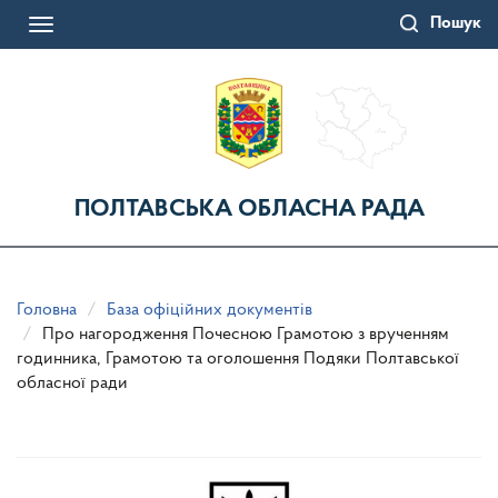
Перейти
Пошук
до
Toggle
основного
navigation
матеріалу
ПОЛТАВСЬКА ОБЛАСНА РАДА
Головна
База офіційних документів
Про нагородження Почесною Грамотою з врученням
годинника, Грамотою та оголошення Подяки Полтавської
обласної ради