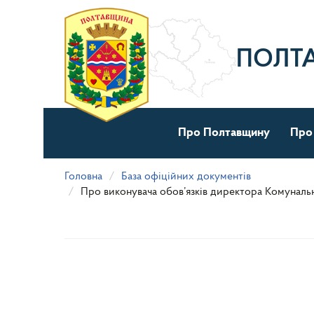
Перейти
до
основного
матеріалу
ПОЛТ
Про Полтавщину
Про
Головна
База офіційних документів
Про виконувача обов’язків директора Комунальн