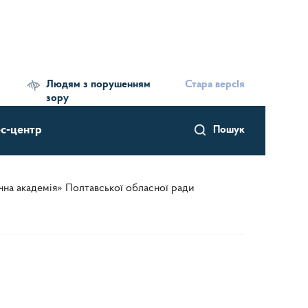
Людям з порушенням
Стара версІя
зору
с-центр
Пошук
чна академія» Полтавської обласної ради