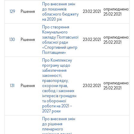
Про внесення змін
до показників
оприлюднено:
129
Рішення
23.02.2021
обласного бюджету
25.02.2021
на 2020 рік
Про створення
Комунального
закладу Полтавської
оприлюднено:
130
Рішення
23.02.2021
обласної ради
25.02.2021
«Спортивний центр
Полтавщини»
Про Комплексну
програму щодо
забезпечення
законності,
правопорядку,
оприлюднено:
131
Рішення
охорони прав,
23.02.2021
25.02.2021
свобод і законних
інтересів громадян
та оборонної
роботи на 2021 –
2027 роки
Про внесення змін
до рішення
пленарного