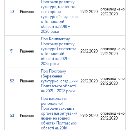
Програми розвитку
культури, мистецтва
оприлюднено:
50
Рішення
та охорони
29.12.2020
29.12.2020
культурної спадщини
в Полтавській
області на 2018 –
2020 роки
Про Комплексну
Програму розвитку
культури і мистецтва
оприлюднено:
51
Рішення
29.12.2020
в Полтавській
29.12.2020
області на 2021 –
2025 роки
Про Програму
збереження
оприлюднено:
52
Рішення
культурної спадщини
29.12.2020
29.12.2020
Полтавської області
на 2021 – 2023 роки
Про виконання
регіональної
Програми заходів з
організації рятування
оприлюднено:
53
Рішення
29.12.2020
людей на водних
29.12.2020
об’єктах Полтавської
області на 2016 –