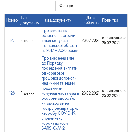
Фільтри
Тип
Дата
Номер
Назва документу
Примітки
документу
прийняття
Про виконання
обласної програми
оприлюднено:
127
Рішення
«Бюджет участі
23.02.2021
25.02.2021
Полтавської області
на 2017 – 2020 роки»
Про внесення змін
до Порядку
проведення виплати
одноразової
грошової допомоги
медичним та іншим
працівникам
оприлюднено:
128
Рішення
комунальних закладів
23.02.2021
25.02.2021
охорони здоров’я,
які захворіли на
гостру респіраторну
хворобу COVID-19,
спричинену
коронавірусом
SARS-CoV-2