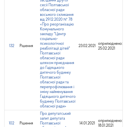
засідання другої
сесії Полтавської
обласної ради
восьмого скликання
від 29.12.2020 № 78
«Про реорганізацію
Комунального
закладу "Центр
соціально-
психологічної
оприлюднено:
132
Рішення
23.02.2021
реабілітації дітей"
25.02.2021
Полтавської
обласної ради
шляхом приєднання
до Гадяцького
дитячого будинку
Полтавської
обласної ради та
перепрофілювання і
зміну найменування
Гадяцького дитячого
будинку Полтавської
обласної ради»
Про депутатський
запит депутата
оприлюднено:
102
Рішення
Полтавської
14.01.2021
18.01.2021