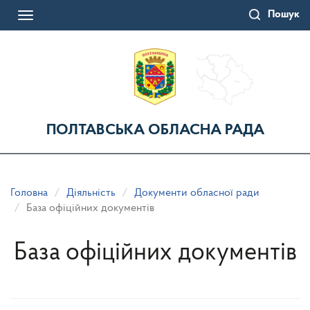
Перейти
Пошук
до
Toggle
основного
navigation
матеріалу
ПОЛТАВСЬКА ОБЛАСНА РАДА
Головна
Діяльність
Документи обласної ради
База офіційних документів
База офіційних документів