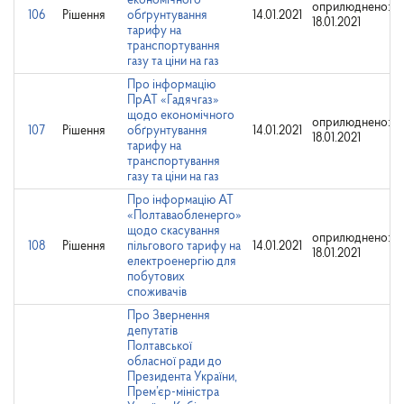
економічного
оприлюднено:
106
Рішення
обґрунтування
14.01.2021
18.01.2021
тарифу на
транспортування
газу та ціни на газ
Про інформацію
ПрАТ «Гадячгаз»
щодо економічного
оприлюднено:
107
Рішення
обґрунтування
14.01.2021
18.01.2021
тарифу на
транспортування
газу та ціни на газ
Про інформацію АТ
«Полтаваобленерго»
щодо скасування
оприлюднено:
108
Рішення
пільгового тарифу на
14.01.2021
18.01.2021
електроенергію для
побутових
споживачів
Про Звернення
депутатів
Полтавської
обласної ради до
Президента України,
Прем’єр-міністра