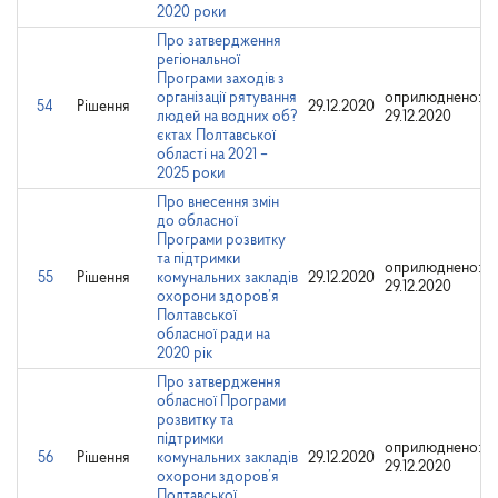
2020 роки
Про затвердження
регіональної
Програми заходів з
організації рятування
оприлюднено:
54
Рішення
29.12.2020
людей на водних об?
29.12.2020
єктах Полтавської
області на 2021 –
2025 роки
Про внесення змін
до обласної
Програми розвитку
та підтримки
оприлюднено:
55
Рішення
комунальних закладів
29.12.2020
29.12.2020
охорони здоров’я
Полтавської
обласної ради на
2020 рік
Про затвердження
обласної Програми
розвитку та
підтримки
оприлюднено:
56
Рішення
комунальних закладів
29.12.2020
29.12.2020
охорони здоров’я
Полтавської