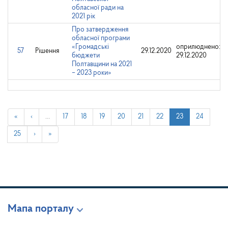
обласної ради на
2021 рік
Про затвердження
обласної програми
«Громадські
оприлюднено:
57
Рішення
29.12.2020
бюджети
29.12.2020
Полтавщини на 2021
– 2023 роки»
«
‹
…
17
18
19
20
21
22
23
24
25
›
»
Мапа порталу