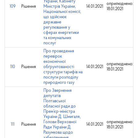
України, Кабінету
оприлюднено:
109
Рішення
Міністрів України,
14.01.2021
18.01.2021
Національної комісії,
що здійснює
державне
регулювання у
сферах енергетики
та комунальних
послуг
Про проведення
перевірок
економічної
оприлюднено:
110
Рішення
обґрунтованості
14.01.2021
18.01.2021
структури тарифів на
послуги розподілу
природного газу
Про Звернення
депутатів
Полтавської
обласної ради до
Прем’єр-міністра
України Д. Шмигаля,
Голови Верховної
оприлюднено:
111
Рішення
14.01.2021
Ради України Д.
18.01.2021
Разумкова щодо
забезпечення