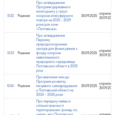
Про затвердження
Програми державного
моніторингу у галузі
оприлюдн
1032
Рішення
охорони атмосферного
30.09.2025
30.09.2025
повітря на 2025 – 2029
роки для зони
«Полтавська»
Про затвердження
Переліку
природоохоронних
заходів для фінансування з
оприлюдн
1033
Рішення
фонду охорони
30.09.2025
30.09.2025
навколишнього
природного середовища
Полтавської області в 2025
році
Про внесення змін до
Програми розвитку
оприлюдн
1034
Рішення
місцевого самоврядування
30.09.2025
30.09.2025
у Полтавській області на
2024 – 2026 роки
Про передачу майна зі
спільної власності
територіальних громад сіл,
селищ, міст Полтавської
оприлюдн