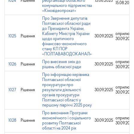
1024
Рішення
реорганізації обласного
15.08.2025
15.08.2025
комунального підприємства
«Кіновідеопрокат»
Про Звернення депутатів
Полтавської обласної ради
до Президента України,
Кабінету Міністрів України
оприлюдн
1025
Рішення
30.09.2025
щодо критичного
30.09.2025
фінансово-економічного
стану КП ПОР
«ПОЛТАВАВОДОКАНАЛ»
Про внесення змін до
оприлюдн
1026
Рішення
30.09.2025
рішень обласної ради
30.09.2025
Про інформацію керівника
Полтавської обласної
прокуратури про
оприлюдн
1027
Рішення
результати діяльності
30.09.2025
30.09.2025
органів прокуратури
Полтавської області у
першому півріччі 2025 року
Про виконання Програми
економічного і соціального
оприлюдн
1028
Рішення
30.09.2025
розвитку Полтавської
30.09.2025
області на 2024 рік