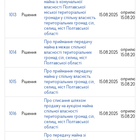
майна із комунальної
власності Полтавської
міської територіальної
оприлюдн
1013
Рішення
15.08.2025
громади у спільну власність
15.08.2025
територіальних громад сіл,
селищ, міст Полтавської
області
Про приймання-передачу
майна в межах спільної
оприлюдн
1014
Рішення
власності територіальних
15.08.2025
15.08.2025
громад сіл, селищ, міст
Полтавської області
Про приймання-передачу
майна у спільну власність
оприлюдн
1015
Рішення
територіальних громад сіл,
15.08.2025
15.08.2025
селищ, міст Полтавської
області
Про списання шляхом
продажу на аукціоні майна
спільної власності
оприлюдн
1016
Рішення
15.08.2025
територіальних громад сіл,
15.08.2025
селищ, міст Полтавської
області
Про передачу майна зі