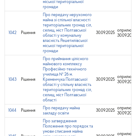
міської територіальної
громади
Про передачу нерухомого
майна зі спільної власності
територіальних громад сіл,
селищ, міст Полтавської
оприлюдн
1042
Рішення
30.09.2025
області у комунальну
30.09.2025
власність Решетилівської
міської територіальної
громади
Про приймання цілісного
майнового комплексу
Професійно-технічного
училища № 26 м.
оприлюдн
1043
Рішення
Кременчука Полтавської
30.09.2025
30.09.2025
області у спільну власність
територіальних громад сіл,
селищ, міст Полтавської
області
Про передачу майна
оприлюдн
1044
Рішення
30.09.2025
закладу освіти
30.09.2025
Про затвердження
Положення про порядок та
умови списання майна
оприлюдн