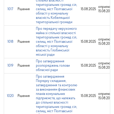
спільної власності
територіальних громад сіл,
оприлюдн
1017
Рішення
селищ, міст Полтавської
15.08.2025
15.08.2025
області у комунальну
власність Кобеляцької
територіальної громади
Про передачу нерухомого
майна зі спільної власності
територіальних громад сіл,
оприлюдн
1018
Рішення
селищ, міст Полтавської
15.08.2025
15.08.2025
області у комунальну
власність Глобинської
міської ради
Про затвердження
оприлюдн
1019
Рішення
розпоряджень голови
15.08.2025
15.08.2025
обласної ради
Про затвердження
Порядку складання,
затвердження та контролю
за виконанням фінансових
планів комунальних
оприлюдн
1020
Рішення
15.08.2025
підприємств, що належать
15.08.2025
до спільної власності
територіальних громад сіл,
селищ, міст Полтавської