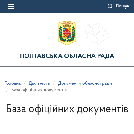
Перейти
Пошук
до
Toggle
основного
navigation
матеріалу
ПОЛТАВСЬКА ОБЛАСНА РАДА
Головна
Діяльність
Документи обласної ради
База офіційних документів
База офіційних документів