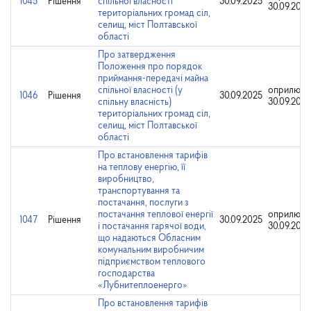
1045
Рішення
спільної власності
30.09.2025
30.09.2025
територіальних громад сіл,
селищ, міст Полтавської
області
Про затвердження
Положення про порядок
приймання-передачі майна
спільної власності (у
оприлюдн
1046
Рішення
30.09.2025
спільну власність)
30.09.2025
територіальних громад сіл,
селищ, міст Полтавської
області
Про встановлення тарифів
на теплову енергію, її
виробництво,
транспортування та
постачання, послуги з
постачання теплової енергії
оприлюдн
1047
Рішення
30.09.2025
і постачання гарячої води,
30.09.2025
що надаються Обласним
комунальним виробничим
підприємством теплового
господарства
«Лубнитеплоенерго»
Про встановлення тарифів