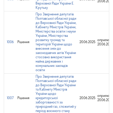
20.06.202
Верховної Ради України Е.
Крутьку
Про Звернення депутатів
Полтавської обласної ради
до Верховної Ради України,
Кабінету Міністрів України,
Міністерства освіти і науки
України, Міністерства
розвитку громад та
оприлюдн
1006
Рішення
20.06.2025
територій України щодо
20.06.202
внесення змін до
законодавчих актів України
стосовно використання
майна державних і
комунальних закладів
освіти
Про Звернення депутатів
Полтавської обласної ради
до Верховної Ради України
та Кабінету Міністрів
України щодо
оприлюдн
1007
Рішення
кредиторської
20.06.2025
20.06.202
заборгованості за
природний газ, спожитий у
період воєнного стану