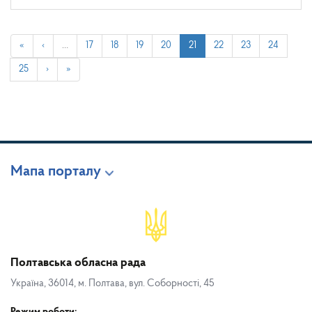
«
‹
…
17
18
19
20
21
22
23
24
25
›
»
Мапа порталу
Полтавська обласна рада
Україна, 36014, м. Полтава, вул. Соборності, 45