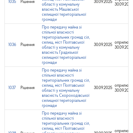
1035
Рішення
30.09.2025
області у комунальну
30.09.2025
власність Машівської
селищної територіальної
громади
Про передачу майна зі
спільної власності
територіальних громад сіл,
селищ, міст Полтавської
оприлюдн
1036
Рішення
30.09.2025
області у комунальну
30.09.2025
власність Градизької
селищної територіальної
громади
Про передачу майна зі
спільної власності
територіальних громад сіл,
селищ, міст Полтавської
оприлюдн
1037
Рішення
30.09.2025
області у комунальну
30.09.2025
власність Скороходівської
селищної територіальної
громади
Про передачу майна зі
спільної власності
територіальних громад сіл,
селищ, міст Полтавської
оприлюдн