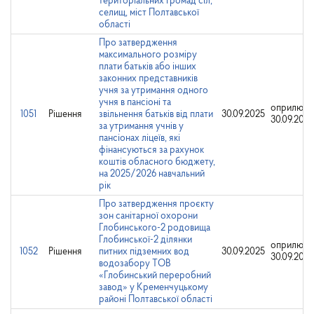
територіальних громад сіл,
селищ, міст Полтавської
області
Про затвердження
максимального розміру
плати батьків або інших
законних представників
учня за утримання одного
учня в пансіоні та
оприлюдн
1051
Рішення
звільнення батьків від плати
30.09.2025
30.09.2025
за утримання учнів у
пансіонах ліцеїв, які
фінансуються за рахунок
коштів обласного бюджету,
на 2025/2026 навчальний
рік
Про затвердження проєкту
зон санітарної охорони
Глобинського-2 родовища
Глобинської-2 ділянки
оприлюдн
1052
Рішення
питних підземних вод
30.09.2025
30.09.2025
водозабору ТОВ
«Глобинський переробний
завод» у Кременчуцькому
районі Полтавської області