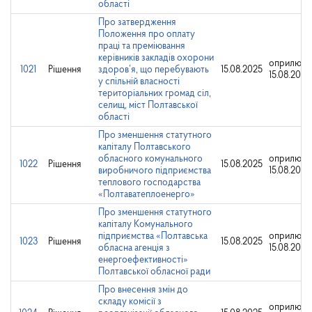
області
Про затвердження
Положення про оплату
праці та преміювання
керівників закладів охорони
оприлюдн
1021
Рішення
здоров’я, що перебувають
15.08.2025
15.08.2025
у спільній власності
територіальних громад сіл,
селищ, міст Полтавської
області
Про зменшення статутного
капіталу Полтавського
обласного комунального
оприлюдн
1022
Рішення
15.08.2025
виробничого підприємства
15.08.2025
теплового господарства
«Полтаватеплоенерго»
Про зменшення статутного
капіталу Комунального
підприємства «Полтавська
оприлюдн
1023
Рішення
15.08.2025
обласна агенція з
15.08.2025
енергоефективності»
Полтавської обласної ради
Про внесення змін до
складу комісії з
оприлюдн