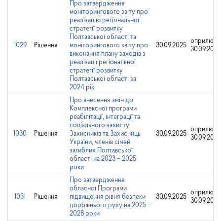
Про затвердження
моніторингового звіту про
реалізацію регіональної
стратегії розвитку
Полтавської області та
оприлюдн
1029
Рішення
моніторингового звіту про
30.09.2025
30.09.2025
виконання плану заходів з
реалізації регіональної
стратегії розвитку
Полтавської області за
2024 рік
Про внесення змін до
Комплексної програми
реабілітації, інтеграції та
соціального захисту
оприлюдн
1030
Рішення
Захисників та Захисниць
30.09.2025
30.09.2025
України, членів сімей
загиблих Полтавської
області на 2023 – 2025
роки
Про затвердження
обласної Програми
оприлюдн
1031
Рішення
підвищення рівня безпеки
30.09.2025
30.09.2025
дорожнього руху на 2025 –
2028 роки