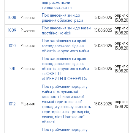
підприємствами
теплопостачання
Про внесення змін до
оприлюдн
1008
Рішення
15.08.2025
рішення обласної ради
15.08.2025
Про внесення змін до назви
оприлюдн
1009
Рішення
15.08.2025
постійної комісії
15.08.2025
Про закріплення на праві
оприлюдн
1010
Рішення
господарського відання
15.08.2025
15.08.2025
об’єктів нерухомого майна
Про закріплення на праві
господарського відання
оприлюдн
1011
Рішення
об’єктів нерухомого майна
15.08.2025
15.08.2025
за ОКВПТГ
«ЛУБНИТЕПЛОЕНЕРГО»
Про приймання-передачу
майна із комунальної
власності Пирятинської
міської територіальної
оприлюдн
1012
Рішення
15.08.2025
громади у спільну власність
15.08.2025
територіальних громад сіл,
селищ, міст Полтавської
області
Про приймання-передачу