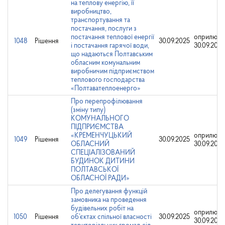
на теплову енергію, її
виробництво,
транспортування та
постачання, послуги з
постачання теплової енергії
оприлюдн
1048
Рішення
30.09.2025
і постачання гарячої води,
30.09.2025
що надаються Полтавським
обласним комунальним
виробничим підприємством
теплового господарства
«Полтаватеплоенерго»
Про перепрофілювання
(зміну типу)
КОМУНАЛЬНОГО
ПІДПРИЄМСТВА
«КРЕМЕНЧУЦЬКИЙ
оприлюдн
1049
Рішення
30.09.2025
ОБЛАСНИЙ
30.09.2025
СПЕЦІАЛІЗОВАНИЙ
БУДИНОК ДИТИНИ
ПОЛТАВСЬКОЇ
ОБЛАСНОЇ РАДИ»
Про делегування функцій
замовника на проведення
будівельних робіт на
оприлюдн
1050
Рішення
об’єктах спільної власності
30.09.2025
30.09.2025