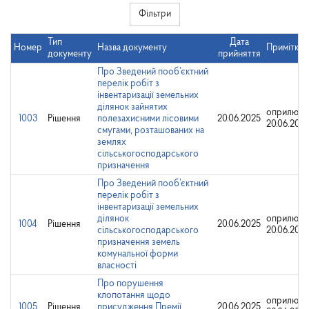
Фільтри
Тип
Дата
Номер
Назва документу
Примітки
документу
прийняття
Про Зведений пооб’єктний
перелік робіт з
інвентаризації земельних
ділянок зайнятих
оприлюдн
1003
Рішення
полезахисними лісовими
20.06.2025
20.06.202
смугами, розташованих на
землях
сільськогосподарського
призначення
Про Зведений пооб’єктний
перелік робіт з
інвентаризації земельних
ділянок
оприлюдн
1004
Рішення
20.06.2025
сільськогосподарського
20.06.202
призначення земель
комунальної форми
власності
Про порушення
клопотання щодо
оприлюдн
1005
Рішення
присудження Премії
20.06.2025