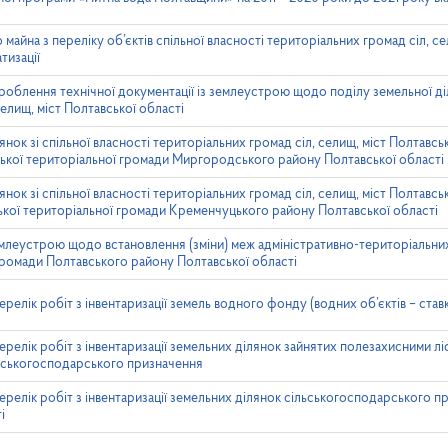
айна з переліку об’єктів спільної власності територіальних громад сіл, се
тизації
облення технічної документації із землеустрою щодо поділу земельної діл
елищ, міст Полтавської області
нок зі спільної власності територіальних громад сіл, селищ, міст Полтавсь
ської територіальної громади Миргородського району Полтавської області
нок зі спільної власності територіальних громад сіл, селищ, міст Полтавсь
ької територіальної громади Кременчуцького району Полтавської області
леустрою щодо встановлення (зміни) меж адміністративно-територіальних 
 громади Полтавського району Полтавської області
елік робіт з інвентаризації земель водного фонду (водних об’єктів – ставк
релік робіт з інвентаризації земельних ділянок зайнятих полезахисними лі
ьськогосподарського призначення
релік робіт з інвентаризації земельних ділянок сільськогосподарського п
і