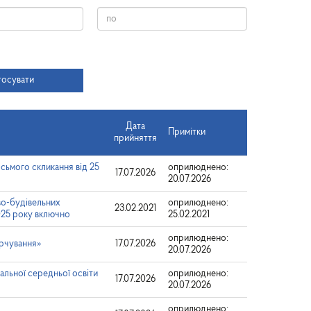
Дата
тосувати
Дата
Примітки
прийняття
сьмого скликання від 25
оприлюднено:
17.07.2026
20.07.2026
во-будівельних
оприлюднено:
23.02.2021
025 року включно
25.02.2021
оприлюднено:
арчування»
17.07.2026
20.07.2026
альної середньої освіти
оприлюднено:
17.07.2026
20.07.2026
оприлюднено: