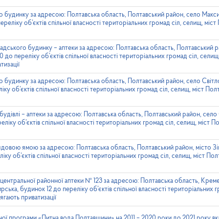
 будинку за адресою: Полтавська область, Полтавський район, село Макси
реліку об’єктів спільної власності територіальних громад сіл, селищ, міст
адського будинку – аптеки за адресою: Полтавська область, Полтавський р
до переліку об’єктів спільної власності територіальних громад сіл, селищ,
тизації
 будинку за адресою: Полтавська область, Полтавський район, село Світло
іку об’єктів спільної власності територіальних громад сіл, селищ, міст Пол
удівлі – аптеки за адресою: Полтавська область, Полтавський район, село
ліку об’єктів спільної власності територіальних громад сіл, селищ, міст П
довою ямою за адресою: Полтавська область, Полтавський район, місто Зін
ліку об’єктів спільної власності територіальних громад сіл, селищ, міст Пол
центральної районної аптеки № 123 за адресою: Полтавська область, Крем
ька, будинок 12 до переліку об’єктів спільної власності територіальних гр
ягають приватизації
ої програми «Питна вода Полтавщини» на 2011 – 2020 роки до 2021 року в