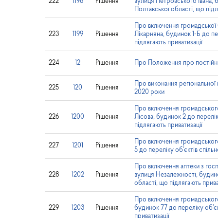
222
1198
Рішення
вулиця Петровського Івана, б
Полтавської області, що підл
Про включення громадської 
223
1199
Рішення
Лікарняна, будинок 1-Б до пе
підлягають приватизації
224
12
Рішення
Про Положення про постійні 
Про виконання регіональної 
225
120
Рішення
2020 роки
Про включення громадського
226
1200
Рішення
Лісова, будинок 2 до перелік
підлягають приватизації
Про включення громадського
227
1201
Рішення
5 до переліку об’єктів спіль
Про включення аптеки з гос
228
1202
Рішення
вулиця Незалежності, будинок
області, що підлягають прива
Про включення громадського
229
1203
Рішення
будинок 77 до переліку об’єк
приватизації