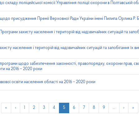
о складу поліцейської комісії Управління поліції охорони в Полтавській об
одо присудження Премії Верховної Ради України імені Пилипа Орлика Р. 
Програми захисту населення і територій від надзвичайних ситуацій та запоб
хисту населення і територій від надзвичайних ситуацій та запобігання їх в
програми щодо забезпечення законності, правопорядку, охорони прав, сво
ти на 2016 – 2020 роки
ової освіти населення області на 2016 – 2020 роки
«
‹
1
2
3
4
5
6
7
8
9
…
›
»