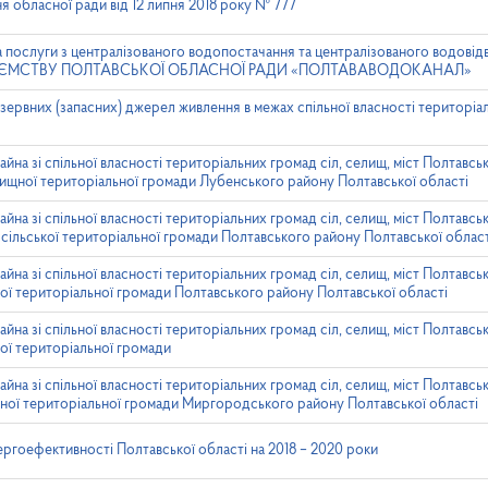
я обласної ради від 12 липня 2018 року № 777
а послуги з централізованого водопостачання та централізованого водові
ЄМСТВУ ПОЛТАВСЬКОЇ ОБЛАСНОЇ РАДИ «ПОЛТАВАВОДОКАНАЛ»
рвних (запасних) джерел живлення в межах спільної власності територіал
на зі спільної власності територіальних громад сіл, селищ, міст Полтавськ
лищної територіальної громади Лубенського району Полтавської області
на зі спільної власності територіальних громад сіл, селищ, міст Полтавськ
 сільської територіальної громади Полтавського району Полтавської облас
на зі спільної власності територіальних громад сіл, селищ, міст Полтавськ
ої територіальної громади Полтавського району Полтавської області
на зі спільної власності територіальних громад сіл, селищ, міст Полтавськ
кої територіальної громади
на зі спільної власності територіальних громад сіл, селищ, міст Полтавськ
щної територіальної громади Миргородського району Полтавської області
ргоефективності Полтавської області на 2018 – 2020 роки