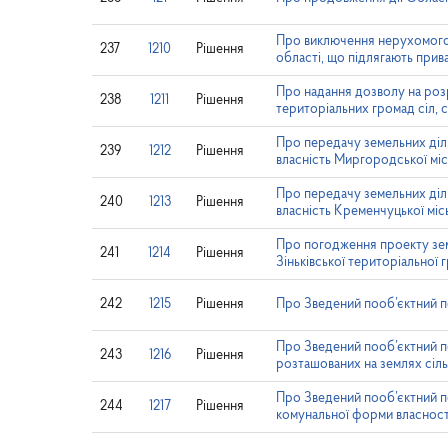
Про виключення нерухомого м
237
1210
Рішення
області, що підлягають прива
Про надання дозволу на розр
238
1211
Рішення
територіальних громад сіл, с
Про передачу земельних діля
239
1212
Рішення
власність Миргородської мі
Про передачу земельних діля
240
1213
Рішення
власність Кременчуцької міс
Про погодження проекту зем
241
1214
Рішення
Зіньківської територіальної
242
1215
Рішення
Про Зведений пооб’єктний пер
Про Зведений пооб’єктний пе
243
1216
Рішення
розташованих на землях сіл
Про Зведений пооб’єктний пе
244
1217
Рішення
комунальної форми власност