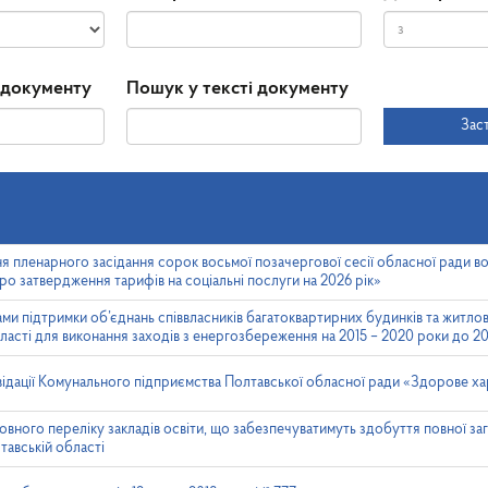
Дата
Дата
 документу
Пошук у тексті документу
прийняття
Зас
я пленарного засідання сорок восьмої позачергової сесії обласної ради во
о затвердження тарифів на соціальні послуги на 2026 рік»
и підтримки об’єднань співвласників багатоквартирних будинків та житло
ласті для виконання заходів з енергозбереження на 2015 – 2020 роки до 2
ідації Комунального підприємства Полтавської обласної ради «Здорове х
овного переліку закладів освіти, що забезпечуватимуть здобуття повної заг
тавській області