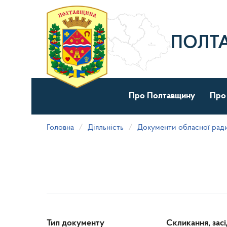
Перейти
до
основного
матеріалу
ПОЛТ
Про Полтавщину
Про
Головна
Діяльність
Документи обласної рад
Тип документу
Скликання, зас