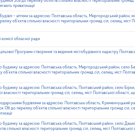
удинок 20а до переліку об’єктів спільної власності територіальних громад с
ягають приватизації
будівлі – аптеки за адресою: Полтавська область, Миргородський район, м
реліку об’єктів спільної власності територіальних громад сіл, селищ, міст 
комісії обласної ради
цільової Програми створення та ведення містобудівного кадастру Полтавськ
 будинку за адресою: Полтавська область, Миргородський район, село Бе
у об’єктів спільної власності територіальних громад сіл, селищ, міст Полта
 будинку за адресою: Полтавська область, Полтавський район, село Бірки
ної власності територіальних громад сіл, селищ, міст Полтавської області, щ
подарськими будівлями за адресою: Полтавська область, Кременчуцький ра
 136 до переліку об’єктів спільної власності територіальних громад сіл, с
тизації
 будинку за адресою: Полтавська область, Полтавський район, село Дашкі
тів спільної власності територіальних громад сіл, селищ, міст Полтавської 