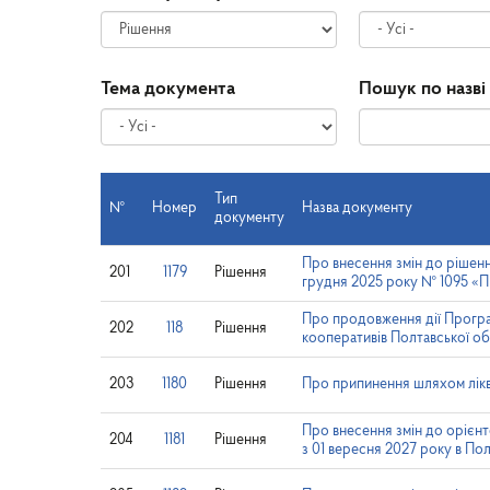
Тема документа
Пошук по назві
Тип
№
Номер
Назва документу
документу
Про внесення змін до рішенн
201
1179
Рішення
грудня 2025 року № 1095 «Пр
Про продовження дії Програм
202
118
Рішення
кооперативів Полтавської об
203
1180
Рішення
Про припинення шляхом лікв
Про внесення змін до орієнт
204
1181
Рішення
з 01 вересня 2027 року в Пол