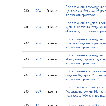
Про включення громадського
230
1204
Рішення
Центральна, будинок 28 до пе
підлягають приватизації
Про включення будівлі, гром
231
1205
Рішення
вулиця Шевченка, будинок 60 
області, що підлягають прива
Про включення громадського
232
1206
Рішення
Шкільна, будинок 1а до перел
підлягають приватизації
Про включення громадської б
233
1207
Рішення
Молодіжна, будинок 1 до пере
підлягають приватизації
Про включення гаража з огля
234
1208
Рішення
будинок 3а, гараж 12 до пере
підлягають приватизації
Про включення приміщення, 
235
1209
Рішення
Козельщина, вулиця Монастирс
Полтавської області, що підл
236
121
Рішення
Про продовження дії Обласн