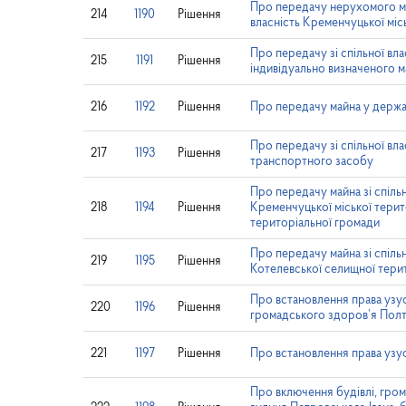
Про передачу нерухомого май
214
1190
Рішення
власність Кременчуцької міс
Про передачу зі спільної вла
215
1191
Рішення
індивідуально визначеного м
216
1192
Рішення
Про передачу майна у держа
Про передачу зі спільної вла
217
1193
Рішення
транспортного засобу
Про передачу майна зі спільн
218
1194
Рішення
Кременчуцької міської терит
територіальної громади
Про передачу майна зі спільн
219
1195
Рішення
Котелевської селищної тери
Про встановлення права узу
220
1196
Рішення
громадського здоров’я Полт
221
1197
Рішення
Про встановлення права узу
Про включення будівлі, гром