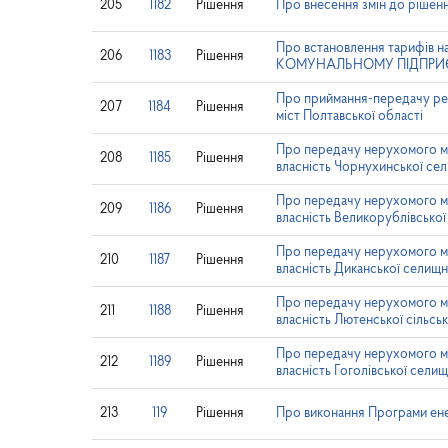
205
1182
Рішення
Про внесення змін до рішенн
Про встановлення тарифів н
206
1183
Рішення
КОМУНАЛЬНОМУ ПІДПРИ
Про приймання-передачу резе
207
1184
Рішення
міст Полтавської області
Про передачу нерухомого май
208
1185
Рішення
власність Чорнухинської се
Про передачу нерухомого май
209
1186
Рішення
власність Великорублівської
Про передачу нерухомого май
210
1187
Рішення
власність Диканської селищн
Про передачу нерухомого май
211
1188
Рішення
власність Лютенської сільсь
Про передачу нерухомого май
212
1189
Рішення
власність Гоголівської сели
213
119
Рішення
Про виконання Програми ене