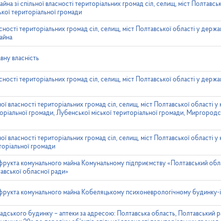
на зі спільної власності територіальних громад сіл, селищ, міст Полтавськ
ької територіальної громади
сності територіальних громад сіл, селищ, міст Полтавської області у держа
айна
вну власність
сності територіальних громад сіл, селищ, міст Полтавської області у держа
ої власності територіальних громад сіл, селищ, міст Полтавської області у
оріальної громади, Лубенської міської територіальної громади, Миргородсь
ої власності територіальних громад сіл, селищ, міст Полтавської області у
торіальної громади
фрукта комунального майна Комунальному підприємству «Полтавський обл
авської обласної ради»
фрукта комунального майна Кобеляцькому психоневрологічному будинку-
адського будинку – аптеки за адресою: Полтавська область, Полтавський рай