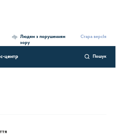
Людям з порушенням
Стара версІя
зору
с-центр
Пошук
ття