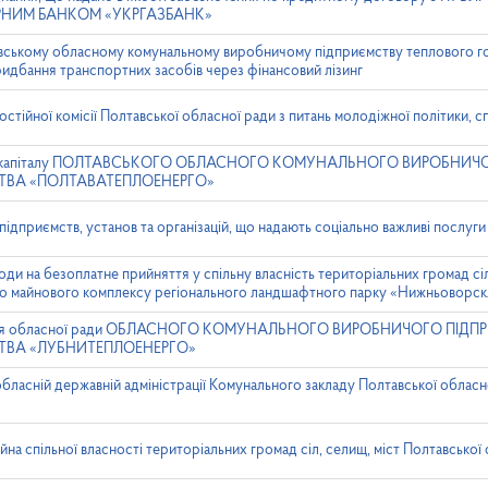
НИМ БАНКОМ «УКРГАЗБАНК»
вському обласному комунальному виробничому підприємству теплового г
идбання транспортних засобів через фінансовий лізинг
стійної комісії Полтавської обласної ради з питань молодіжної політики, с
ного капіталу ПОЛТАВСЬКОГО ОБЛАСНОГО КОМУНАЛЬНОГО ВИРОБНИ
ТВА «ПОЛТАВАТЕПЛОЕНЕРГО»
ідприємств, установ та організацій, що надають соціально важливі послуг
ди на безоплатне прийняття у спільну власність територіальних громад сіл
ого майнового комплексу регіонального ландшафтного парку «Нижньоворс
ління обласної ради ОБЛАСНОГО КОМУНАЛЬНОГО ВИРОБНИЧОГО ПІД
ТВА «ЛУБНИТЕПЛОЕНЕРГО»
обласній державній адміністрації Комунального закладу Полтавської облас
а спільної власності територіальних громад сіл, селищ, міст Полтавської 