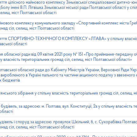
ття цілісного майнового комплексу Зіньківської спеціалізованої дитячо-ю
болу імені В.П. Літвішка Зіньківської міської ради Полтавської області у спі
селищ, міст Полтавської області
йнового комплексу комунального закладу «Спортивний комплекс міста Греб
мад сіл, селищ, міст Полтавської області
йняття СПОРТИВНО-ТЕХНІЧНОГО КОМПЛЕКСУ «ЛТАВА» у спільну власніст
авської області
я обласної ради від 09 квітня 2021 року № 151 «Про приймання-передачу 
ну власність територіальних громад сіл, селищ, міст Полтавської області»
тавської обласної ради до Кабінету Міністрів України, Верховної Ради Ук
 виробленого в Україні пального та частини акцизного податку з ввезеного
их бюджетів
нського зібрання у спільну власність територіальних громад сіл, селищ, мі
удівель, за адресою: м. Полтава, вул. Конституції, 2а у спільну власність 
 області
івель і споруд за адресою: провулок Шкільний, 6, с. Сухорабівка Полтавсь
мад сіл, селищ, міст Полтавської області