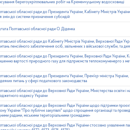
ансування берегоукріплювальних робіт на Кременчуцькому водосховищі
тавської обласної ради до Президента України, Кабінету Міністрів України
 змін до системи призначення субсидій
тата Полтавської обласної ради О. Діденка
тавської обласної ради до Кабінету Міністрів України, Верховної Ради Ук
итань пенсійного забезпечення осіб, звільнених з військової служби, та де
тавської обласної ради до Президента України, Верховної Ради України, Ка
ншенню вартості природного газу для підприємств теплокомуненерго з ме
тавської обласної ради до Президента України, Прем’єр-міністра України,
деяких питань у сфері податкового законодавства
тавської обласної ради до Верховної Ради України, Міністерства освіти і 
Бюджетного кодексу України
лтавської обласної ради до Верховної Ради України щодо підтримки проєк
акону України "Про публічні закупівлі" щодо спрощення організації та пров
ищними радами, міськими територіальними громадами»
лтавської обласної ради до Верховної Ради України стосовно ухвалення па