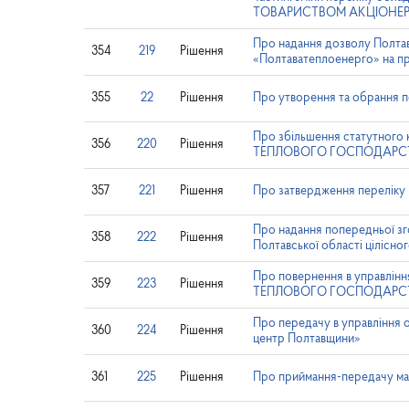
ТОВАРИСТВОМ АКЦІОНЕР
Про надання дозволу Полта
354
219
Рішення
«Полтаватеплоенерго» на пр
355
22
Рішення
Про утворення та обрання по
Про збільшення статут
356
220
Рішення
ТЕПЛОВОГО ГОСПОДАРС
357
221
Рішення
Про затвердження переліку п
Про надання попередньої зго
358
222
Рішення
Полтавської області цілісн
Про повернення в управ
359
223
Рішення
ТЕПЛОВОГО ГОСПОДАРС
Про передачу в управління 
360
224
Рішення
центр Полтавщини»
361
225
Рішення
Про приймання-передачу майн