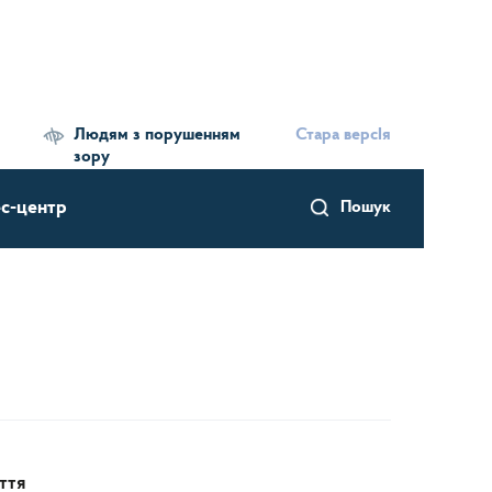
Людям з порушенням
Стара версІя
зору
с-центр
Пошук
ття