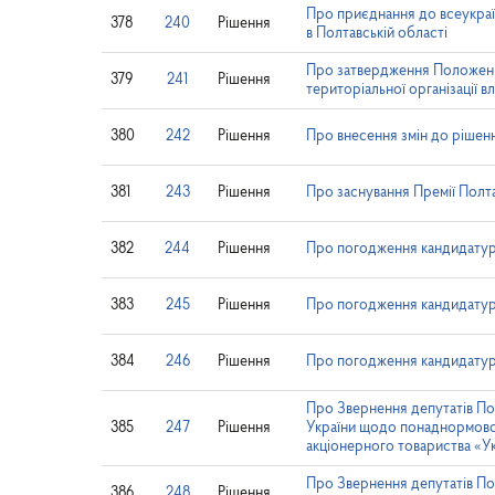
Про приєднання до всеукраїн
378
240
Рішення
в Полтавській області
Про затвердження Положенн
379
241
Рішення
територіальної організації в
380
242
Рішення
Про внесення змін до рішенн
381
243
Рішення
Про заснування Премії Полт
382
244
Рішення
Про погодження кандидатур
383
245
Рішення
Про погодження кандидатури
384
246
Рішення
Про погодження кандидатур
Про Звернення депутатів Пол
385
247
Рішення
України щодо понаднормовог
акціонерного товариства «У
Про Звернення депутатів Пол
386
248
Рішення