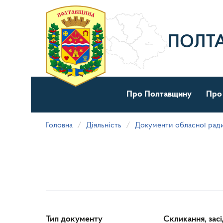
Перейти
до
основного
матеріалу
ПОЛТ
Про Полтавщину
Про
Головна
Діяльність
Документи обласної рад
Тип документу
Скликання, зас