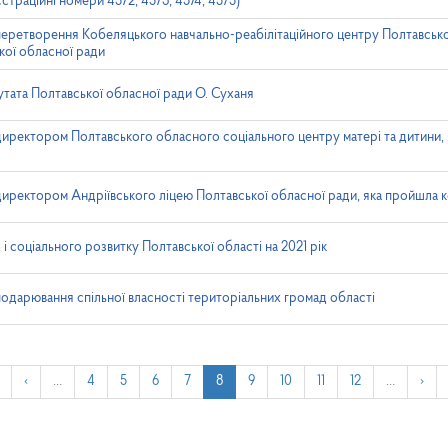
страційні номери 4572, 4573, 4574, 4575)
еретворення Кобеляцького навчально-реабілітаційного центру Полтавсько
кої обласної ради
утата Полтавської обласної ради О. Суханя
директором Полтавського обласного соціального центру матері та дитини,
директором Андріївського ліцею Полтавської обласної ради, яка пройшла к
 соціального розвитку Полтавської області на 2021 рік
сподарювання спільної власності територіальних громад області
‹
…
4
5
6
7
8
9
10
11
12
…
›