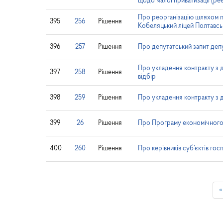
щодо малої приватизації (реє
Про реорганізацію шляхом п
395
256
Рішення
Кобеляцький ліцей Полтавсь
396
257
Рішення
Про депутатський запит деп
Про укладення контракту з 
397
258
Рішення
відбір
398
259
Рішення
Про укладення контракту з 
399
26
Рішення
Про Програму економічного і
400
260
Рішення
Про керівників суб’єктів го
«