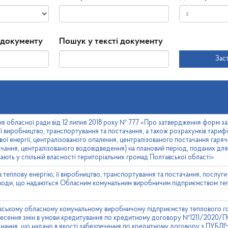
Дата
Дата
 документу
Пошук у тексті документу
прийняття
Зас
ня обласної ради від 12 липня 2018 року № 777 «Про затвердження форм за
 її виробництво, транспортування та постачання, а також розрахунків тариф
вої енергії, централізованого опалення, централізованого постачання гаряч
чання, централізованого водовідведення) на плановий період, поданих для
ють у спільній власності територіальних громад Полтавської області»
 теплову енергію, її виробництво, транспортування та постачання, послуги
ої води, що надаються Обласним комунальним виробничим підприємством т
вському обласному комунальному виробничому підприємству теплового г
есення змін в умови кредитування по кредитному договору №1211/2020/П
ладнання, що надано в якості забезпечення по кредитному договору з 