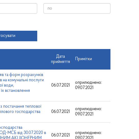
Дата
тосувати
Дата
Примітки
прийняття
яв та форм розрахунків
ів на комунальні послуги
оприлюднено:
ої води,
06.07.2021
09.07.2021
 їх встановлення
 з постачання теплової
оприлюднено:
еплового господарства
06.07.2021
09.07.2021
осподарства
ОД-МСБ від 30.07.2020 в
оприлюднено:
06.07.2021
ПУБЛІЧНИМ АКЦІОНЕРНИМ
09.07.2021