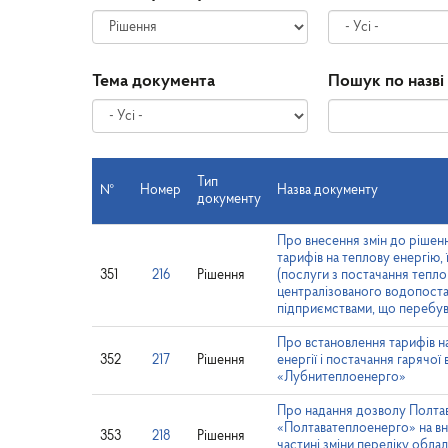
Тема документа
Пошук по назві
Тип
№
Номер
Назва документу
документу
Про внесення змін до рішен
тарифів на теплову енергію,
351
216
Рішення
(послуги з постачання тепло
централізованого водопоста
підприємствами, що перебува
Про встановлення тарифів на
352
217
Рішення
енергії і постачання гаряч
«Лубнитеплоенерго»
Про надання дозволу Полта
«Полтаватеплоенерго» на вн
353
218
Рішення
частині зміни переліку об