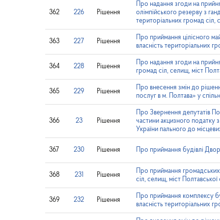
Про надання згоди на прийня
362
226
Рішення
олімпійського резерву з ганд
територіальних громад сіл, 
Про приймання цілісного ма
363
227
Рішення
власність територіальних гро
Про надання згоди на при
364
228
Рішення
громад сіл, селищ, міст Полт
Про внесення змін до рішенн
365
229
Рішення
послуг в м. Полтава» у спіль
Про Звернення депутатів Пол
366
23
Рішення
частини акцизного податку з
України пального до місцев
367
230
Рішення
Про приймання будівлі Дворя
Про приймання громадських б
368
231
Рішення
сіл, селищ, міст Полтавської
Про приймання комплексу буд
369
232
Рішення
власність територіальних гро