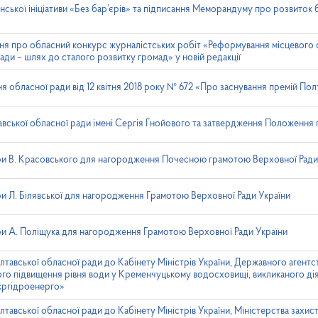
ської ініціативи «Без бар’єрів» та підписання Меморандуму про розвиток 
я про обласний конкурс журналістських робіт «Реформування місцевого 
лади – шлях до сталого розвитку громад» у новій редакції
я обласної ради від 12 квітня 2018 року № 672 «Про заснування премій Пол
авської обласної ради імені Сергія Гнойового та затвердження Положення
и В. Красовського для нагородження Почесною грамотою Верховної Ради
 Л. Білявської для нагородження Грамотою Верховної Ради України
и А. Поліщука для нагородження Грамотою Верховної Ради України
тавської обласної ради до Кабінету Міністрів України, Державного агентс
о підвищення рівня води у Кременчуцькому водосховищі, викликаного ді
кргідроенерго»
тавської обласної ради до Кабінету Міністрів України, Міністерства захис