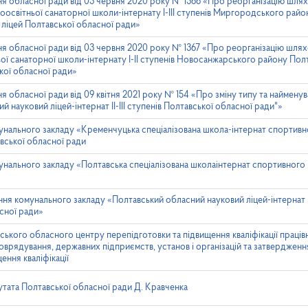
ня обласної ради від 03 червня 2020 року № 1366 «Про реорганізацію шл
освітньої санаторної школи-інтернату І-ІІІ ступенів Миргородського райо
ліцей Полтавської обласної ради»
ня обласної ради від 03 червня 2020 року № 1367 «Про реорганізацію шля
ьої санаторної школи-інтернату І-ІІ ступенів Новосанжарського району Пол
кої обласної ради»
я обласної ради від 09 квітня 2021 року № 154 «Про зміну типу та наймену
 науковий ліцей-інтернат ІІ-ІІІ ступенів Полтавської обласної ради"»
нального закладу «Кременчуцька спеціалізована школа-інтернат спортивног
авської обласної ради
нального закладу «Полтавська спеціалізована школаінтернат спортивного пр
ня комунального закладу «Полтавський обласний науковий ліцей-інтернат II-I
сної ради»
кого обласного центру перепідготовки та підвищення кваліфікації працівн
моврядування, державних підприємств, установ і організацій та затверджен
ення кваліфікації
утата Полтавської обласної ради Д. Кравченка