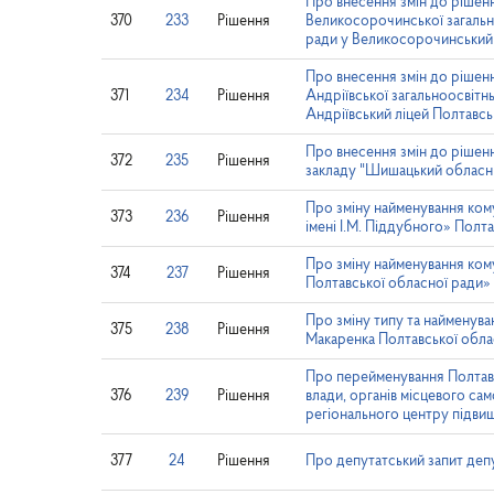
Про внесення змін до рішен
370
233
Рішення
Великосорочинської загально
ради у Великосорочинський 
Про внесення змін до рішен
371
234
Рішення
Андріївської загальноосвітн
Андріївський ліцей Полтавсь
Про внесення змін до рішенн
372
235
Рішення
закладу "Шишацький обласний
Про зміну найменування кому
373
236
Рішення
імені І.М. Піддубного» Полт
Про зміну найменування кому
374
237
Рішення
Полтавської обласної ради»
Про зміну типу та найменуван
375
238
Рішення
Макаренка Полтавської обла
Про перейменування Полтавсь
376
239
Рішення
влади, органів місцевого са
регіонального центру підвищ
377
24
Рішення
Про депутатський запит деп