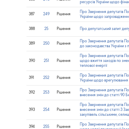
ресурсів України щодо фін
Про Звернення депутатів Пол
387
249
Рішення
України щодо запровадження
388
25
Рішення
Про депутатський запит депу
Про Звернення депутатів Пол
389
250
Рішення
до законодавства України з п
Про Звернення депутатів Пол
390
251
Рішення
щодо вжиття заходів по зме
теплової енергії
Про Звернення депутатів Пол
391
252
Рішення
України щодо врегулювання 
Про Звернення депутатів Пол
392
253
Рішення
внесення змін до статті 90 
Про Звернення депутатів По
393
254
Рішення
внесення змін до статті 3 З
закупівель сільськими, сел
Про Звернення депутатів По
394
255
Рішення