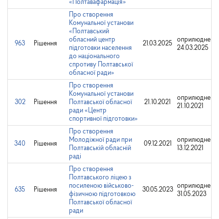
«Полтавафармація»
Про створення
Комунальної установи
«Полтавський
обласний центр
оприлюднено
963
Рішення
21.03.2025
підготовки населення
24.03.2025
до національного
спротиву Полтавської
обласної ради»
Про створення
Комунальної установи
оприлюднено
302
Рішення
Полтавської обласної
21.10.2021
21.10.2021
ради «Центр
спортивної підготовки»
Про створення
Молодіжної ради при
оприлюднено
340
Рішення
09.12.2021
Полтавській обласній
13.12.2021
раді
Про створення
Полтавського ліцею з
посиленою військово-
оприлюднено
635
Рішення
30.05.2023
фізичною підготовкою
31.05.2023
Полтавської обласної
ради