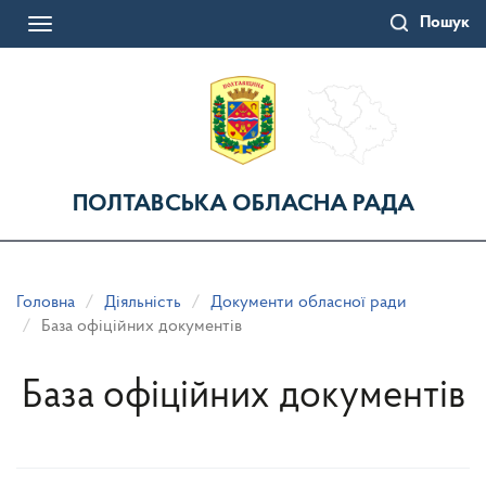
Перейти
Пошук
до
Toggle
основного
navigation
матеріалу
ПОЛТАВСЬКА ОБЛАСНА РАДА
Головна
Діяльність
Документи обласної ради
База офіційних документів
База офіційних документів