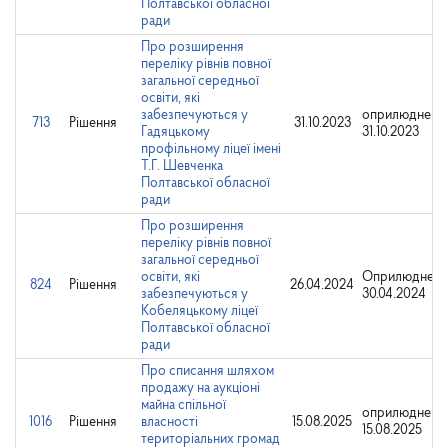
Полтавської обласної
ради
Про розширення
переліку рівнів повної
загальної середньої
освіти, які
забезпечуються у
оприлюднено
713
Рішення
31.10.2023
Гадяцькому
31.10.2023
профільному ліцеї імені
Т.Г. Шевченка
Полтавської обласної
ради
Про розширення
переліку рівнів повної
загальної середньої
освіти, які
Оприлюднено
824
Рішення
26.04.2024
забезпечуються у
30.04.2024
Кобеляцькому ліцеї
Полтавської обласної
ради
Про списання шляхом
продажу на аукціоні
майна спільної
оприлюднено
1016
Рішення
власності
15.08.2025
15.08.2025
територіальних громад