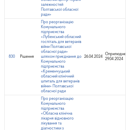
залежностей
Полтавської обласної
ради»
Про реорганізацію
Комунального
підприємства
«Лубенський обласний
госпіталь для ветеранів
війни Полтавської
обласної ради»
Оприлюднено
830
Рішення
шляхом приєднання до
26.04.2024
29.04.2024
Комунального
підприємства
«Кременчуцький
обласний клінічний
шпиталь для ветеранів
війни» Полтавської
обласної ради
Про реорганізацію
Комунального
підприємства
«Обласна клінічна
лікарня відновного
лікування та
діагностики з