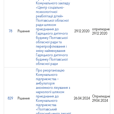
Комунального закладу
«Центр соціально-
психологічної
реабілітації дітей»
Полтавської обласної
ради шляхом
приєднання до
оприлюднено
78
Рішення
29.12.2020
Гадяцького дитячого
29.12.2020
будинку Полтавської
обласної ради та
перепрофілювання і
зміну найменування
Гадяцького дитячого
будинку Полтавської
обласної ради
Про реорганізацію
Комунального
підприємства –
амбулаторія
анонімного лікування з
наркології шляхом
приєднання до
Оприлюднено
829
Рішення
26.04.2024
Комунального
29.04.2024
підприємства
«Полтавський
обласний центр терапії