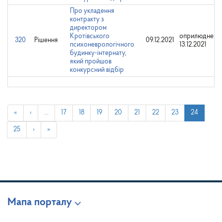
Про укладення
контракту з
директором
Кротівського
оприлюднено
320
Рішення
09.12.2021
психоневрологічного
13.12.2021
будинку-інтернату,
який пройшов
конкурсний відбір
«
‹
…
17
18
19
20
21
22
23
24
25
›
»
Мапа порталу