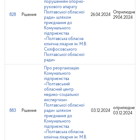
порушенням опорно-
рухового апарату
Полтавської обласної
Оприлюднено
828
Рішення
26.04.2024
ради» шляхом
29.04.2024
приєднання до
Комунального
підприємства
«Полтавська обласна
клінічна лікарня ім. М.В.
Скліфосовського
Полтавської обласної
ради»
Про реорганізацію
Комунального
підприємства
«Полтавський
обласний центр
медико-соціальної
експертизи»
Полтавської обласної
оприлюднено
883
Рішення
ради» шляхом
03.12.2024
03.12.2024
приєднання до
Комунального
підприємства
«Полтавська обласна
клінічна лікарня ім. М.В.