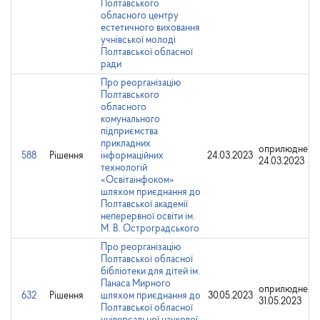
Полтавського
обласного центру
естетичного виховання
учнівської молоді
Полтавської обласної
ради
Про реорганізацію
Полтавського
обласного
комунального
підприємства
прикладних
оприлюднено
588
Рішення
інформаційних
24.03.2023
24.03.2023
технологій
«Освітаінфоком»
шляхом приєднання до
Полтавської академії
неперервної освіти ім.
М. В. Остроградського
Про реорганізацію
Полтавської обласної
бібліотеки для дітей ім.
Панаса Мирного
оприлюднено
632
Рішення
шляхом приєднання до
30.05.2023
31.05.2023
Полтавської обласної