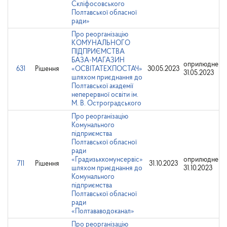
Скліфосовського
Полтавської обласної
ради»
Про реорганізацію
КОМУНАЛЬНОГО
ПІДПРИЄМСТВА
БАЗА-МАГАЗИН
оприлюднено
631
Рішення
«ОСВІТАТЕХПОСТАЧ»
30.05.2023
31.05.2023
шляхом приєднання до
Полтавської академії
неперервної освіти ім.
М. В. Остроградського
Про реорганізацію
Комунального
підприємства
Полтавської обласної
ради
«Градизьккомунсервіс»
оприлюднено
711
Рішення
31.10.2023
шляхом приєднання до
31.10.2023
Комунального
підприємства
Полтавської обласної
ради
«Полтававодоканал»
Про реорганізацію