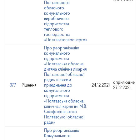
28.07.2023
Полтавського
обласного
комунального
виробничого
підприємства
теплового
господарства
«Полтаватеплоенерго»
Про реорганізацію
комунального
підприємства
«Полтавська обласна
дитяча клінічна лікарня
Полтавської обласної
ради» шляхом
оприлюднено
377
Рішення
приєднання до
24.12.2021
27.12.2021
комунального
підприємства
«Полтавська обласна
клінічна лікарня ім. М.В.
Скліфосовського
Полтавської обласної
ради»
Про реорганізацію
Комунального