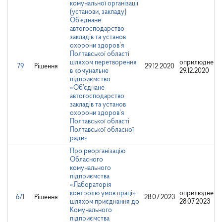
комунальної організації
(установи, закладу)
Об’єднане
автогосподарство
закладів та установ
охорони здоров’я
Полтавської області
шляхом перетворення
оприлюднено
79
Рішення
29.12.2020
в комунальне
29.12.2020
підприємство
«Об’єднане
автогосподарство
закладів та установ
охорони здоров’я
Полтавської області
Полтавської обласної
ради»
Про реорганізацію
Обласного
комунального
підприємства
«Лабораторія
контролю умов праці»
оприлюднено
671
Рішення
28.07.2023
шляхом приєднання до
28.07.2023
Комунального
підприємства