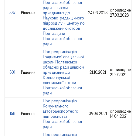
Полтавської обласної
ради, шляхом
оприлюднено
587
Рішення
приєднання до
24.03.2023
27.03.2023
Науково-редакційного
підрозділу – центру по
дослідженню історії
Полтавщини
Полтавської обласної
ради
Про реорганізацію
Градизької спеціальної
школи Полтавської
обласної ради шляхом
оприлюднено
301
Рішення
приєднання до
21.10.2021
21.10.2021
Кременчуцької
спеціальної школи
Полтавської обласної
ради
Про реорганізацію
Комунального
автотранспортного
оприлюднено
158
Рішення
09.04.2021
підприємства
14.04.2021
Полтавської обласної
ради
Про реорганізацію