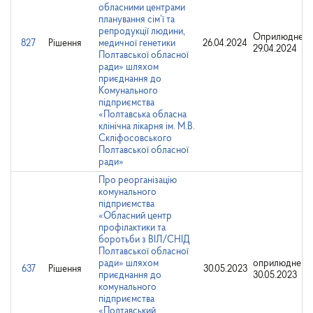
обласними центрами
планування сім’ї та
репродукції людини,
Оприлюднено
827
Рішення
медичної генетики
26.04.2024
29.04.2024
Полтавської обласної
ради» шляхом
приєднання до
Комунального
підприємства
«Полтавська обласна
клінічна лікарня ім. М.В.
Скліфосовського
Полтавської обласної
ради»
Про реорганізацію
комунального
підприємства
«Обласний центр
профілактики та
боротьби з ВІЛ/СНІД
Полтавської обласної
ради» шляхом
оприлюднено
637
Рішення
30.05.2023
приєднання до
30.05.2023
комунального
підприємства
«Полтавський