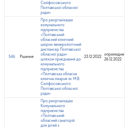
Скліфосовського
Полтавської обласної
ради»
Про реорганізацію
комунального
підприємства
«Полтавський
обласний клінічний
шкірно-венерологічний
диспансер Полтавської
обласної ради»
оприлюднено
546
Рішення
23.12.2022
шляхом приєднання до
26.12.2022
комунального
підприємства
«Полтавська обласна
клінічна лікарня ім. М.В.
Скліфосовського
Полтавської обласної
ради»
Про реорганізацію
Комунального
підприємства
«Полтавський
обласний санаторій
для дітей з