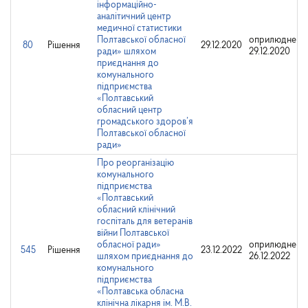
інформаційно-
аналітичний центр
медичної статистики
Полтавської обласної
оприлюднено
80
Рішення
29.12.2020
ради» шляхом
29.12.2020
приєднання до
комунального
підприємства
«Полтавський
обласний центр
громадського здоров’я
Полтавської обласної
ради»
Про реорганізацію
комунального
підприємства
«Полтавський
обласний клінічний
госпіталь для ветеранів
війни Полтавської
обласної ради»
оприлюднено
545
Рішення
23.12.2022
шляхом приєднання до
26.12.2022
комунального
підприємства
«Полтавська обласна
клінічна лікарня ім. М.В.