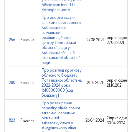
універсальної наукової
бібліотеки імені І.П.
Котляревського
Про реорганізацію
шляхом перетворення
Кобеляцького
навчально-
реабілітаційного
оприлюднено
256
Рішення
27.08.2021
центру Полтавської
27.08.2021
обласної ради у
Кобеляцький ліцей
Полтавської обласної
ради
Про розгляд прогнозу
обласного бюджету
Полтавської області на
оприлюднено
280
Рішення
21.10.2021
2022-2024 роки
21.10.2021
16100000000 (код
бюджету)
Про розширення
переліку рівнів повної
загальної середньої
освіти, які
Оприлюднено
823
Рішення
26.04.2024
забезпечуються у
30.04.2024
Андріївському ліцеї