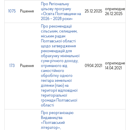
Про Регіональну
цільову програму
оприлюднено
1075
Рішення
25.12.2025
«Освіта Полтавщини на
26.12.2025
2026 – 2028 роки»
Про рекомендації
сільським, селищним,
міським радам
Полтавської області
щодо затвердження
рекомендацій для
обрахунку мінімальної
суми річного доходу,
оприлюднено
173
Рішення
отриманого від
09.04.2021
14.04.2021
самостійного
обробітку одного
гектара земельної
ділянки (паю) на
території відповідної
територіальної
громади Полтавської
області
Про реорганізацію
Видавництва
«Полтавський
літератор»,