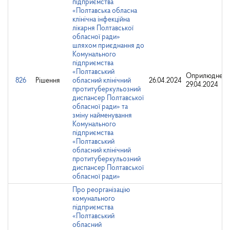
підприємства
«Полтавська обласна
клінічна інфекційна
лікарня Полтавської
обласної ради»
шляхом приєднання до
Комунального
підприємства
«Полтавський
Оприлюднено
826
Рішення
обласний клінічний
26.04.2024
29.04.2024
протитуберкульозний
диспансер Полтавської
обласної ради» та
зміну найменування
Комунального
підприємства
«Полтавський
обласний клінічний
протитуберкульозний
диспансер Полтавської
обласної ради»
Про реорганізацію
комунального
підприємства
«Полтавський
обласний