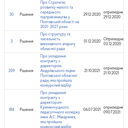
Про Стратегію
розвитку малого та
середнього
оприлюднено
30
Рішення
29.12.2020
підприємництва у
29.12.2020
Полтавській області на
2021- 2027 роки
Про структуру та
чисельність
Оприлюднено
3
Рішення
01.12.2020
виконавчого апарату
03.12.2020
обласної ради
Про укладення
контракту з
директором
оприлюднено
259
Рішення
Андріївського ліцею
21.10.2021
21.10.2021
Полтавської обласної
ради, яка пройшла
конкурсний відбір
Про укладення
контракту з
директором
Кременчуцького
оприлюднено
184
Рішення
06.07.2021
педагогічного коледжу
09.07.2021
імені А.С. Макаренка,
яка пройшла
конкурсний відбір