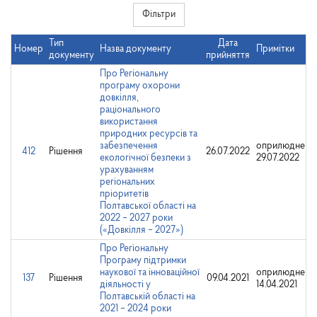
Фільтри
Тип
Дата
Номер
Назва документу
Примітки
документу
прийняття
Про Регіональну
програму охорони
довкілля,
раціонального
використання
природних ресурсів та
забезпечення
оприлюднено
412
Рішення
26.07.2022
екологічної безпеки з
29.07.2022
урахуванням
регіональних
пріоритетів
Полтавської області на
2022 – 2027 роки
(«Довкілля – 2027»)
Про Регіональну
Програму підтримки
наукової та інноваційної
оприлюднено
137
Рішення
09.04.2021
діяльності у
14.04.2021
Полтавській області на
2021 – 2024 роки