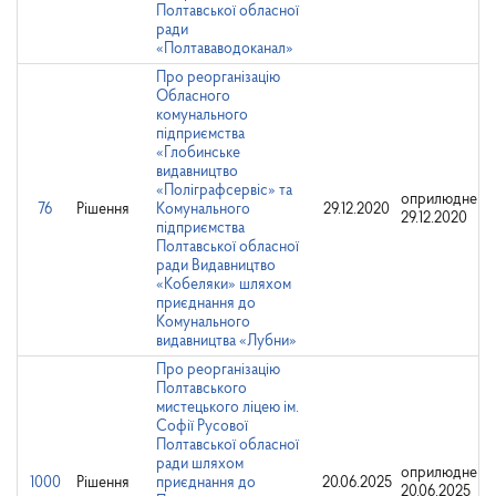
Полтавської обласної
ради
«Полтававодоканал»
Про реорганізацію
Обласного
комунального
підприємства
«Глобинське
видавництво
«Поліграфсервіс» та
оприлюднено
76
Рішення
Комунального
29.12.2020
29.12.2020
підприємства
Полтавської обласної
ради Видавництво
«Кобеляки» шляхом
приєднання до
Комунального
видавництва «Лубни»
Про реорганізацію
Полтавського
мистецького ліцею ім.
Софії Русової
Полтавської обласної
ради шляхом
оприлюднено
1000
Рішення
приєднання до
20.06.2025
20.06.2025