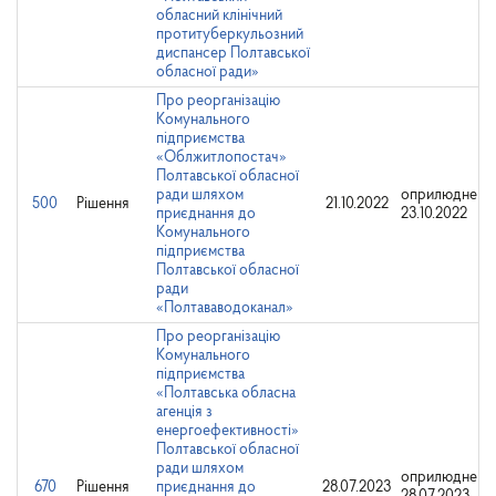
обласний клінічний
протитуберкульозний
диспансер Полтавської
обласної ради»
Про реорганізацію
Комунального
підприємства
«Облжитлопостач»
Полтавської обласної
ради шляхом
оприлюднено
500
Рішення
21.10.2022
приєднання до
23.10.2022
Комунального
підприємства
Полтавської обласної
ради
«Полтававодоканал»
Про реорганізацію
Комунального
підприємства
«Полтавська обласна
агенція з
енергоефективності»
Полтавської обласної
ради шляхом
оприлюднено
670
Рішення
приєднання до
28.07.2023