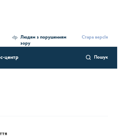
Людям з порушенням
Стара версІя
зору
с-центр
Пошук
ття