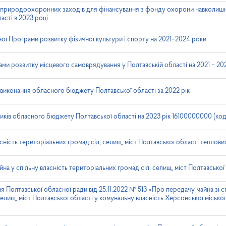
 природоохоронних заходів для фінансування з фонду охорони навколиш
сті в 2023 році
ої Програми розвитку фізичної культури і спорту на 2021–2024 роки
ми розвитку місцевого самоврядування у Полтавській області на 2021 – 20
 виконання обласного бюджету Полтавської області за 2022 рік
ників обласного бюджету Полтавської області на 2023 рік 16100000000 (ко
сність територіальних громад сіл, селищ, міст Полтавської області теплов
а у спільну власність територіальних громад сіл, селищ, міст Полтавської
 Полтавської обласної ради від 25.11.2022 № 513 «Про передачу майна зі сп
елищ, міст Полтавської області у комунальну власність Херсонської міської