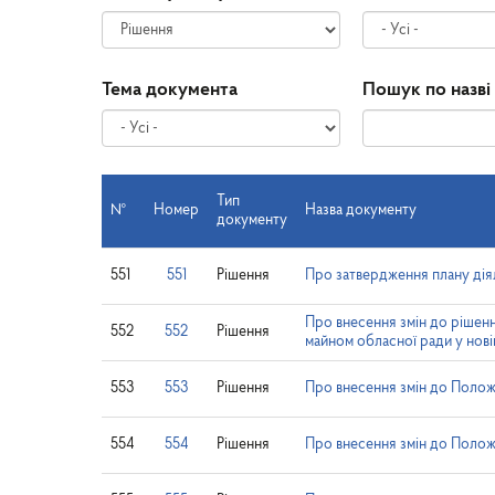
Тема документа
Пошук по назві
Тип
№
Номер
Назва документу
документу
551
551
Рішення
Про затвердження плану діял
Про внесення змін до рішен
552
552
Рішення
майном обласної ради у нові
553
553
Рішення
Про внесення змін до Положе
554
554
Рішення
Про внесення змін до Полож