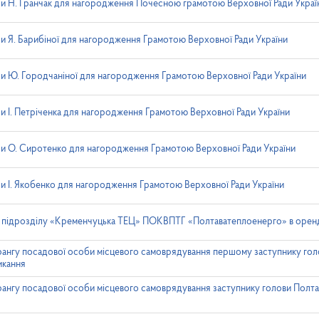
и Н. Гранчак для нагородження Почесною грамотою Верховної Ради Украї
 Я. Барибіної для нагородження Грамотою Верховної Ради України
 Ю. Городчаніної для нагородження Грамотою Верховної Ради України
 І. Петріченка для нагородження Грамотою Верховної Ради України
и О. Сиротенко для нагородження Грамотою Верховної Ради України
 І. Якобенко для нагородження Грамотою Верховної Ради України
 підрозділу «Кременчуцька ТЕЦ» ПОКВПТГ «Полтаватеплоенерго» в орен
ангу посадової особи місцевого самоврядування першому заступнику гол
икання
ангу посадової особи місцевого самоврядування заступнику голови Полта