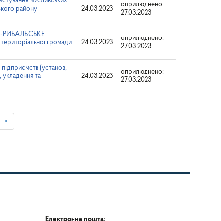
тування мисливських
оприлюднено:
ького району
24.03.2023
27.03.2023
О-РИБАЛЬСЬКЕ
оприлюднено:
територіальної громади
24.03.2023
27.03.2023
 підприємств (установ,
оприлюднено:
і, укладення та
24.03.2023
27.03.2023
»
Електронна пошта: