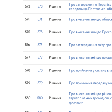
Про затвердження Переліку
573
573
Рішення
середовища Полтавської обла
574
574
Рішення
Про внесення змін до обласн
575
575
Рішення
Про внесення змін до Програ
576
576
Рішення
Про затвердження звіту про
577
577
Рішення
Про внесення змін до показ
578
578
Рішення
Про приймання у спільну вла
579
579
Рішення
Про приймання-передачу майн
Про внесення змін до рішення
580
580
Рішення
територіальних громад сіл, с
громади»