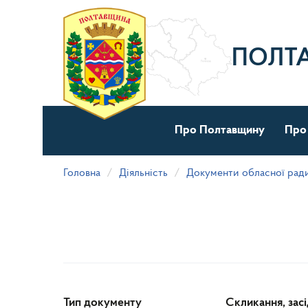
Перейти
до
основного
матеріалу
ПОЛТ
Про Полтавщину
Про
Головна
Діяльність
Документи обласної рад
Тип документу
Скликання, зас