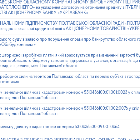
ПОЛТАВСЬКОМУ ОБЛАСНОМУ КОМУНАЛЬНОМУ ВИРОБНИЧОМУ ПІДПРИ
ПЛОЕНЕРГО» на укладення договору на отримання кредиту в ПУБЛ
ТВІ АКЦІОНЕРНОМУ БАНКУ «УКРГАЗБАНК»
ОМУНАЛЬНОМУ ПІДПРИЄМСТВУ ПОЛТАВСЬКОЇ ОБЛАСНОЇ РАДИ «ПОЛ
і невідновлювальної кредитної лінії в АКЦІОНЕРНОМУ ТОВАРИСТВІ «УК
ського суду з заявою про порушення справи про банкрутство обласного 
 «Облбудкомплект»
шторисної заробітної плати, який враховується при визначенні вартості бу
штів обласного бюджету та коштів підприємств, установ, організацій, що 
мад, сіл, селищ, міст Полтавської області
реборної сили на території Полтавської області та перелік суб’єктів госп
х обставин
 земельної ділянки з кадастровим номером 5310436100:01:001:0023 у спіль
елищ, міст Полтавської області
 земельної ділянки з кадастровим номером 5310436100:01:002:0076 у спіл
елищ, міст Полтавської області
мельну ділянку з кадастровим номером 5310436500:09:001:0464