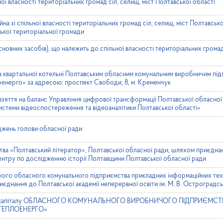
ої власності територіальних громад сіл, селищ, міст Полтавської області
а зі спільної власності територіальних громад сіл, селищ, міст Полтавсько
ької територіальної громади
новних засобів), що належить до спільної власності територіальних громад 
 квартальної котельні Полтавським обласним комунальним виробничим пі
енерго» за адресою: проспект Свободи, 8, м. Кременчук
яття на баланс Управління цифрової трансформації Полтавської обласної 
 системи відеоспостереження та відеоаналітики Полтавської області»
жень голови обласної ради
тва «Полтавський літератор», Полтавської обласної ради, шляхом приєдна
ентру по дослідженню історії Полтавщини Полтавської обласної ради
кого обласного комунального підприємства прикладних інформаційних тех
днання до Полтавської академії неперервної освіти ім. М. В. Остроградс
ного капіталу ОБЛАСНОГО КОМУНАЛЬНОГО ВИРОБНИЧОГО ПІДПРИЄМС
ТЕПЛОЕНЕРГО»