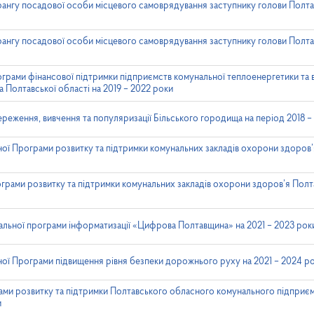
ангу посадової особи місцевого самоврядування заступнику голови Полта
ангу посадової особи місцевого самоврядування заступнику голови Полта
грами фінансової підтримки підприємств комунальної теплоенергетики та
а Полтавської області на 2019 – 2022 роки
еження, вивчення та популяризації Більського городища на період 2018 – 
ої Програми розвитку та підтримки комунальних закладів охорони здоров’
грами розвитку та підтримки комунальних закладів охорони здоров’я Полта
альної програми інформатизації «Цифрова Полтавщина» на 2021 – 2023 рок
ної Програми підвищення рівня безпеки дорожнього руху на 2021 – 2024 р
ами розвитку та підтримки Полтавського обласного комунального підприє
и