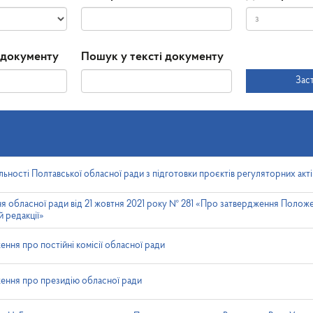
Дата
Дата
 документу
Пошук у тексті документу
прийняття
Зас
ьності Полтавської обласної ради з підготовки проєктів регуляторних актів
ня обласної ради від 21 жовтня 2021 року № 281 «Про затвердження Полож
й редакції»
ння про постійні комісії обласної ради
ення про президію обласної ради