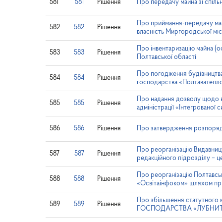
581
581
Рішення
Про передачу майна зі спільн
Про приймання-передачу майн
582
582
Рішення
власність Миргородської міс
Про інвентаризацію майна (ос
583
583
Рішення
Полтавської області
Про погодження будівництва
584
584
Рішення
господарства «Полтаватепло
Про надання дозволу щодо вз
585
585
Рішення
адміністрації «Інтегрованої
586
586
Рішення
Про затвердження розпоряд
Про реорганізацію Видавниц
587
587
Рішення
редакційного підрозділу – ц
Про реорганізацію Полтавсь
588
588
Рішення
«Освітаінфоком» шляхом приє
Про збільшення статут
589
589
Рішення
ГОСПОДАРСТВА «ЛУБНИ