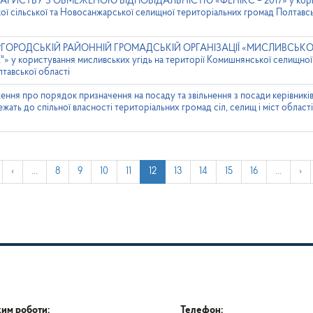
ОВАРИСТВУ З ОБМЕЖЕНОЮ ВІДПОВІДАЛЬНІСТЮ «ФЕНІКС – 2017» у корис
ької сільської та Новосанжарської селищної територіальних громад Полтавс
МИРГОРОДСЬКІЙ РАЙОННІЙ ГРОМАДСЬКІЙ ОРГАНІЗАЦІЇ «МИСЛИВСЬК
 користування мисливських угідь на території Комишнянської селищної 
тавської області
ння про порядок призначення на посаду та звільнення з посади керівників
алежать до спільної власності територіальних громад сіл, селищ і міст област
‹
…
8
9
10
11
12
13
14
15
16
…
›
им роботи:
Телефон: