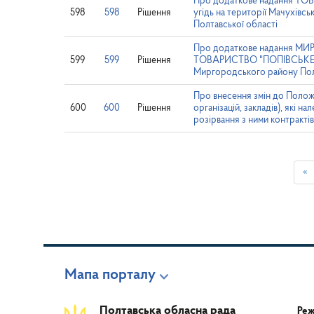
Про додаткове надання Т
598
598
Рішення
угідь на території Мачухівс
Полтавської області
Про додаткове надання 
599
599
Рішення
ТОВАРИСТВО "ПОПІВСЬКЕ"» у
Миргородського району Пол
Про внесення змін до Положе
600
600
Рішення
організацій, закладів), які н
розірвання з ними контрактів
«
Мапа порталу
Полтавська обласна рада
Реж