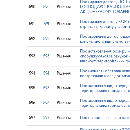
Про надання дозволу 
590
590
Рішення
ГОСПОДАРСТВА «ПОЛТАВАТЕ
АКЦІОНЕРНОМУ ТОВАРИС
Про надання дозволу К
591
591
Рішення
отримання кредиту у форм
Про звернення до господар
592
592
Рішення
комунального підприємства
Про встановлення розміру ко
593
593
Рішення
споруджуються за рахунок ко
власності територіальних гро
Про наявність обставин непе
594
594
Рішення
постраждали внаслідок таки
Про звернення щодо передачі
595
595
Рішення
територіальних громад сіл, с
Про звернення щодо передачі
596
596
Рішення
територіальних громад сіл, с
597
597
Рішення
Про оформлення права на зе