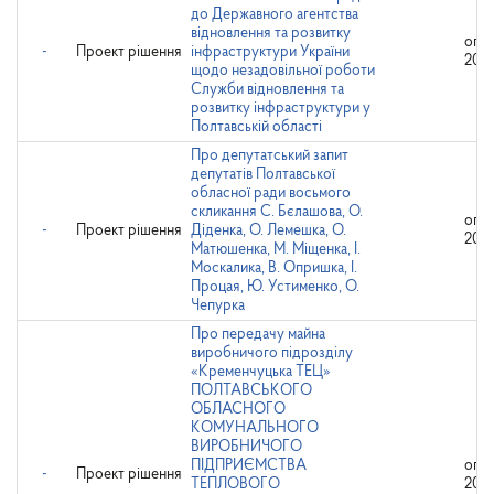
до Державного агентства
відновлення та розвитку
опр
-
Проект рішення
інфраструктури України
20.0
щодо незадовільної роботи
Служби відновлення та
розвитку інфраструктури у
Полтавській області
Про депутатський запит
депутатів Полтавської
обласної ради восьмого
скликання С. Бєлашова, О.
опр
-
Проект рішення
Діденка, О. Лемешка, О.
20.0
Матюшенка, М. Міщенка, І.
Москалика, В. Опришка, І.
Процая, Ю. Устименко, О.
Чепурка
Про передачу майна
виробничого підрозділу
«Кременчуцька ТЕЦ»
ПОЛТАВСЬКОГО
ОБЛАСНОГО
КОМУНАЛЬНОГО
ВИРОБНИЧОГО
ПІДПРИЄМСТВА
опр
-
Проект рішення
ТЕПЛОВОГО
20.0