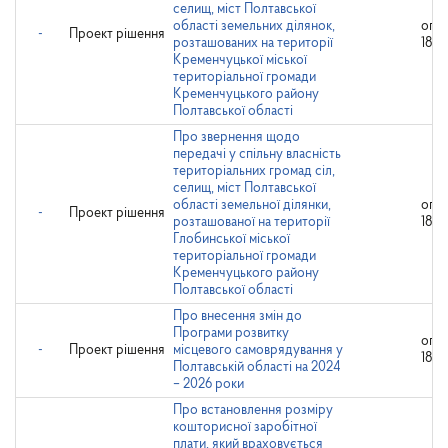
селищ, міст Полтавської
області земельних ділянок,
опр
-
Проект рішення
розташованих на території
18.0
Кременчуцької міської
територіальної громади
Кременчуцького району
Полтавської області
Про звернення щодо
передачі у спільну власність
територіальних громад сіл,
селищ, міст Полтавської
області земельної ділянки,
опр
-
Проект рішення
розташованої на території
18.0
Глобинської міської
територіальної громади
Кременчуцького району
Полтавської області
Про внесення змін до
Програми розвитку
опр
-
Проект рішення
місцевого самоврядування у
18.0
Полтавській області на 2024
– 2026 роки
Про встановлення розміру
кошторисної заробітної
плати, який враховується