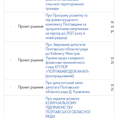
сільської територіальної
громади
Про Програму розвитку та
підтримки аграрного
підл
комплексу Полтавщини за
-
Проект рішення
опр
пріоритетними напрямками
роз
на період до 2027 року в
новій редакції
Про Звернення депутатів
Полтавської обласної ради
до Кабінету Міністрів
України щодо складного
опр
-
Проект рішення
фінансово-економічного
24.1
стану КП ПОР
«ПОЛТАВАВОДОКАНАЛ»
(доопрацьований)
Про депутатський запит
опр
-
Проект рішення
депутата Полтавської
23.1
обласної ради Д. Кравченка
Про надання дозволу
КОМУНАЛЬНОМУ
ПІДПРИЄМСТВУ
ПОЛТАВСЬКОЇ ОБЛАСНОЇ
РАДИ