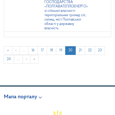
ГОСПОДАРСТВА
«ПОЛТАВАТЕПЛОЕНЕРГО»
зі спільної власності
територіальних громад сіл,
селищ, міст Полтавської
області у державну
власність
«
‹
…
16
17
18
19
20
21
22
23
24
…
›
»
Мапа порталу