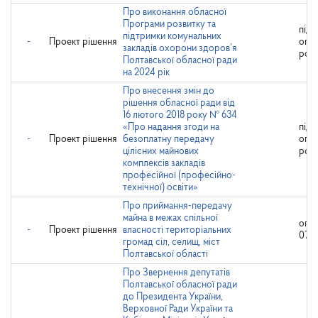
Про виконання обласної
Програми розвитку та
підл
підтримки комунальних
-
Проект рішення
опр
закладів охорони здоров’я
роз
Полтавської обласної ради
на 2024 рік
Про внесення змін до
рішення обласної ради від
16 лютого 2018 року № 634
«Про надання згоди на
підл
-
Проект рішення
безоплатну передачу
опр
цілісних майнових
роз
комплексів закладів
професійної (професійно-
технічної) освіти»
Про приймання-передачу
майна в межах спільної
опр
-
Проект рішення
власності територіальних
07.0
громад сіл, селищ, міст
Полтавської області
Про Звернення депутатів
Полтавської обласної ради
до Президента України,
Верховної Ради України та