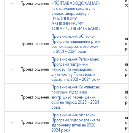
опр
-
Проект рішення
«ПОЛТАВАВОДОКАНАЛ»
23.1
на отримання кредиту на
умовах овердрафту в
ПУБЛІЧНОМУ
АКЦІОНЕРНОМУ
ТОВАРИСТВІ «МТБ БАНК»
Про виконання обласної
підл
Програми підвищення рівня
-
Проект рішення
опр
безпеки дорожнього руху
роз
на 2021 – 2024 роки
Про виконання Регіональної
Програми підтримки
підл
-
Проект рішення
наукової та інноваційної
опр
діяльності у Полтавській
роз
області на 2021 – 2024 роки
Про виконання Комплексної
програми підтримки
підл
-
Проект рішення
внутрішньо переміщених
опр
осіб на період 2023 – 2024
роз
років
Про виконання обласної
підл
Програми оздоровлення та
-
Проект рішення
опр
відпочинку дітей на 2020 –
роз
2024 роки