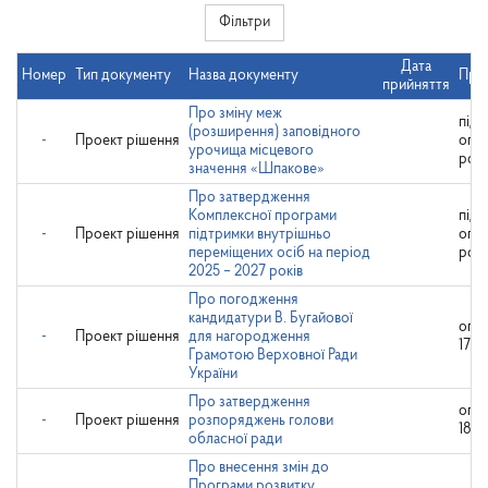
Фільтри
Дата
Номер
Тип документу
Назва документу
Прим
прийняття
Про зміну меж
підл
(розширення) заповідного
-
Проект рішення
опр
урочища місцевого
роз
значення «Шпакове»
Про затвердження
Комплексної програми
підл
-
Проект рішення
підтримки внутрішньо
опр
переміщених осіб на період
роз
2025 – 2027 років
Про погодження
кандидатури В. Бугайової
опр
-
Проект рішення
для нагородження
17.1
Грамотою Верховної Ради
України
Про затвердження
опр
-
Проект рішення
розпоряджень голови
18.1
обласної ради
Про внесення змін до
Програми розвитку