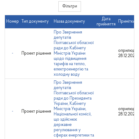
Фільтри
Дата
Номер
Тип документу
Назва документу
Примітки
прийняття
Про Звернення
депутатів
Полтавської обласної
ради до Кабінету
оприлюдне
-
Проект рішення
Міністрів України
28.12.2020
щодо підвищення
тарифів на тепло,
електроенергію та
холодну воду
Про Звернення
депутатів
Полтавської обласної
ради до Президента
України, Кабінету
Міністрів України,
оприлюдне
-
Проект рішення
Національної комісії,
28.12.2020
що здійснює
державне
регулювання у
сферах енергетики та