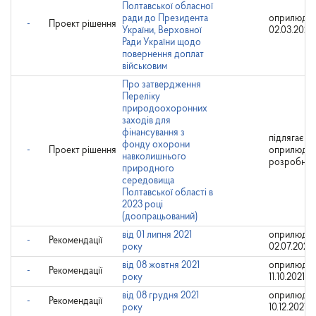
Полтавської обласної
ради до Президента
оприлюдне
-
Проект рішення
України, Верховної
02.03.2023
Ради України щодо
повернення доплат
військовим
Про затвердження
Переліку
природоохоронних
заходів для
фінансування з
підлягає
фонду охорони
-
Проект рішення
оприлюдн
навколишнього
розробни
природного
середовища
Полтавської області в
2023 році
(доопрацьований)
від 01 липня 2021
оприлюдне
-
Рекомендації
року
02.07.2021
від 08 жовтня 2021
оприлюдне
-
Рекомендації
року
11.10.2021
від 08 грудня 2021
оприлюдне
-
Рекомендації
року
10.12.2021