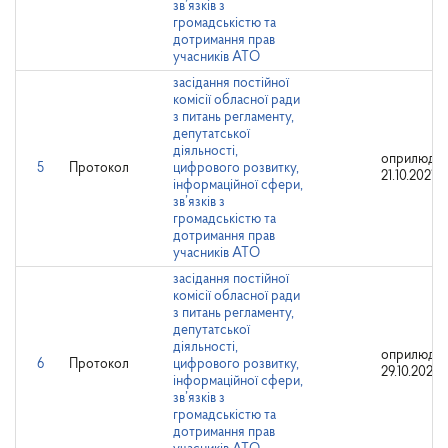
зв’язків з
громадськістю та
дотримання прав
учасників АТО
засідання постійної
комісії обласної ради
з питань регламенту,
депутатської
діяльності,
оприлюдне
5
Протокол
цифрового розвитку,
21.10.2021
інформаційної сфери,
зв’язків з
громадськістю та
дотримання прав
учасників АТО
засідання постійної
комісії обласної ради
з питань регламенту,
депутатської
діяльності,
оприлюдне
6
Протокол
цифрового розвитку,
29.10.2021
інформаційної сфери,
зв’язків з
громадськістю та
дотримання прав