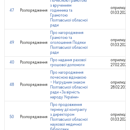
Почесною Грамотою
з врученням
оприлюдне
47
Розпорядження
годинника та
01.03.2023
Грамотою
Полтавської обласної
ради
Про нагородження
Грамотою та
оприлюдне
49
Розпорядження
оголошення Подяки
01.03.2023
Полтавської обласної
ради
Про надання разової
оприлюдне
40
Розпорядження
грошової допомоги
27.02.2023
Про нагородження
почесною відзнакою
‒ Нагрудним знаком
оприлюдне
48
Розпорядження
Полтавської обласної
28.02.2023
ради «За вірність
народу України»
Про продовження
терміну дії контракту
з директором
оприлюдне
50
Розпорядження
Полтавської обласної
01.03.2023
наукової медичної
бібліотеки