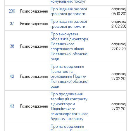
комунальних послуг
Про надання разової
оприлюдне
230
Розпорядження
грошової допомоги
06.10.2022
Про надання разової
оприлюдне
37
Розпорядження
грошової допомоги
21.02.2023
Про виконувача
обов’язків директора
Полтавського
оприлюдне
38
Розпорядження
спортивного ліцею
22.02.2023
Полтавської обласної
ради
Про нагородження
Грамотою та
оприлюдне
42
Розпорядження
оголошення Подяки
27.02.2023
Полтавської обласної
ради
Про продовження
терміну дії контракту
з директором
оприлюдне
43
Розпорядження
Ліщинівського
27.02.2023
психоневрологічного
будинку-інтернату
Про нагородження