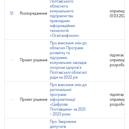
Полтавського
обласного
комунального
оприлюдне
51
Розпорядження
підприємства
01.03.2023
прикладних
інформаційних
технологій
«Освітаінфоком»
Про внесення змін до
обласної Програми
розвитку та
підлягає
підтримки
-
Проект рішення
оприлюдн
комунальних закладів
розробни
охорони здоров’я
Полтавської обласної
ради на 2022 рік
Про внесення змін до
регіональної
програми
підлягає
-
Проект рішення
інформатизації
оприлюдн
«Цифрова
розробни
Полтавщина» на 2021
– 2023 роки
Про Звернення
депутатів