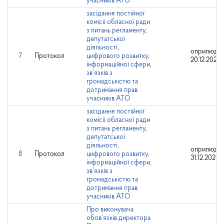
учасників АТО
засідання постійної
комісії обласної ради
з питань регламенту,
депутатської
діяльності,
оприлюдне
7
Протокол
цифрового розвитку,
20.12.2021
інформаційної сфери,
зв’язків з
громадськістю та
дотримання прав
учасників АТО
засідання постійної
комісії обласної ради
з питань регламенту,
депутатської
діяльності,
оприлюдне
8
Протокол
цифрового розвитку,
31.12.2021
інформаційної сфери,
зв’язків з
громадськістю та
дотримання прав
учасників АТО
Про виконувача
обов’язків директора