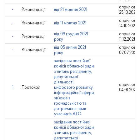
оприлюдне
-
Рекомендації
від 21 жовтня 2021
25.10.2021
оприлюдне
-
Рекомендації
від 11 жовтня 2021
14.10.2021
від 09 грудня 2021
оприлюдне
-
Рекомендації
року
11.12.2021
від 05 липня 2021
оприлюдне
-
Рекомендації
року
07.07.2021
засідання постійної
комісії обласної ради
з питань регламенту,
депутатської
діяльності,
оприлюдне
1
Протокол
цифрового розвитку,
04.01.2021
інформаційної сфери,
зв’язків з
громадськістю та
дотримання прав
учасників АТО
засідання постійної
комісії обласної ради
з питань регламенту,
депутатської