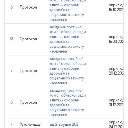
комісії обласної ради
з питань охорони
оприлюдне
6
Протокол
здоров’я та
15.10.2021
соціального захисту
населення
засідання постійної
комісії обласної ради
з питань охорони
оприлюдне
13
Протокол
здоров’я та
16.03.2023
соціального захисту
населення
засідання постійної
комісії обласної ради
з питань охорони
оприлюдне
7
Протокол
здоров’я та
20.12.2021
соціального захисту
населення
засідання постійної
комісії обласної ради
з питань охорони
оприлюдне
8
Протокол
здоров’я та
31.12.2021
соціального захисту
населення
оприлюдне
-
Рекомендації
від 21 грудня 2021
24.12.2021