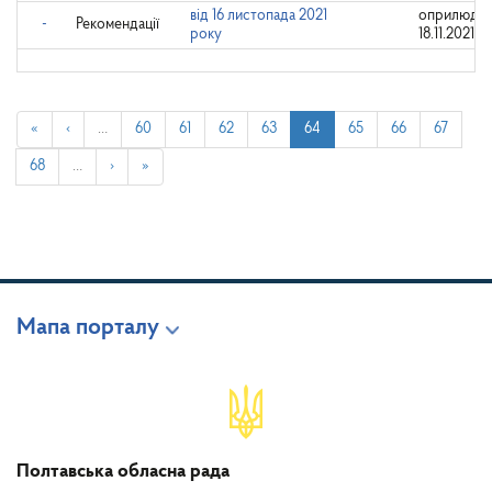
від 16 листопада 2021
оприлюдне
-
Рекомендації
року
18.11.2021
«
‹
…
60
61
62
63
64
65
66
67
68
…
›
»
Мапа порталу
Полтавська обласна рада