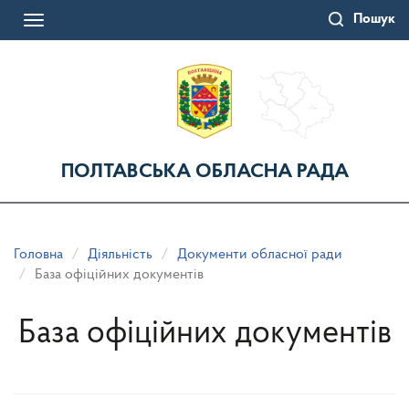
Перейти
Пошук
до
Toggle
основного
navigation
матеріалу
ПОЛТАВСЬКА ОБЛАСНА РАДА
Головна
Діяльність
Документи обласної ради
База офіційних документів
База офіційних документів