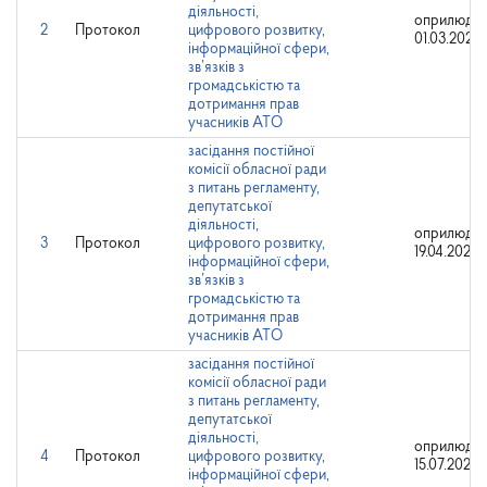
діяльності,
оприлюдне
2
Протокол
цифрового розвитку,
01.03.2021
інформаційної сфери,
зв’язків з
громадськістю та
дотримання прав
учасників АТО
засідання постійної
комісії обласної ради
з питань регламенту,
депутатської
діяльності,
оприлюдне
3
Протокол
цифрового розвитку,
19.04.2021
інформаційної сфери,
зв’язків з
громадськістю та
дотримання прав
учасників АТО
засідання постійної
комісії обласної ради
з питань регламенту,
депутатської
діяльності,
оприлюдне
4
Протокол
цифрового розвитку,
15.07.2021
інформаційної сфери,