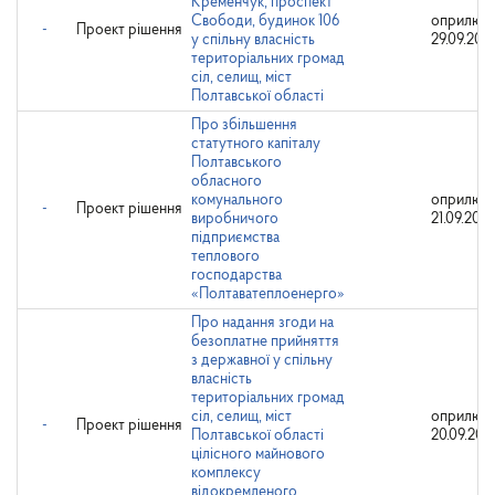
Кременчук, проспект
Свободи, будинок 106
оприлюдн
-
Проект рішення
у спільну власність
29.09.202
територіальних громад
сіл, селищ, міст
Полтавської області
Про збільшення
статутного капіталу
Полтавського
обласного
комунального
оприлюдн
-
Проект рішення
виробничого
21.09.202
підприємства
теплового
господарства
«Полтаватеплоенерго»
Про надання згоди на
безоплатне прийняття
з державної у спільну
власність
територіальних громад
сіл, селищ, міст
оприлюдн
-
Проект рішення
Полтавської області
20.09.202
цілісного майнового
комплексу
відокремленого