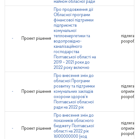
майном обласної ради
Про продовження дії
Обласної програми
фінансової підтримки
підприємств
комунальної
теплоенергетики та
підлягає
-
Проект рішення
водопровідно-
розробн
каналізаційного
господарства
Полтавської області на
2019 – 2021 роки до
2022 року включно
Про внесення змін до
обласної Програми
розвитку та підтримки
підлягає
-
Проект рішення
комунальних закладів
оприлюд
охорони здоров’я
розробн
Полтавської обласної
ради на 2022 рік
Про внесення змін до
показників обласного
підлягає
бюджету Полтавської
-
Проект рішення
оприлюд
області на 2022 рік
розробн
16100000000 (код