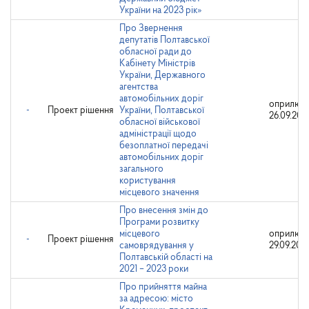
України на 2023 рік»
Про Звернення
депутатів Полтавської
обласної ради до
Кабінету Міністрів
України, Державного
агентства
автомобільних доріг
оприлюдн
-
Проект рішення
України, Полтавської
26.09.202
обласної військової
адміністрації щодо
безоплатної передачі
автомобільних доріг
загального
користування
місцевого значення
Про внесення змін до
Програми розвитку
місцевого
оприлюдн
-
Проект рішення
самоврядування у
29.09.202
Полтавській області на
2021 – 2023 роки
Про прийняття майна
за адресою: місто