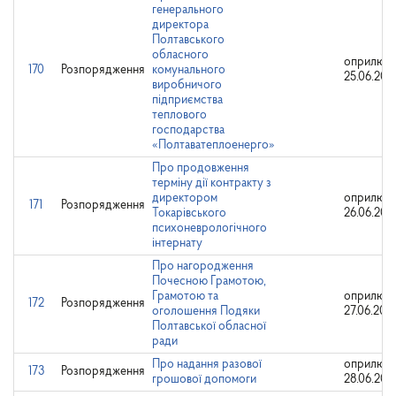
генерального
директора
Полтавського
обласного
оприлюдн
170
Розпорядження
комунального
25.06.202
виробничого
підприємства
теплового
господарства
«Полтаватеплоенерго»
Про продовження
терміну дії контракту з
директором
оприлюдн
171
Розпорядження
Токарівського
26.06.202
психоневрологічного
інтернату
Про нагородження
Почесною Грамотою,
Грамотою та
оприлюдн
172
Розпорядження
оголошення Подяки
27.06.202
Полтавської обласної
ради
Про надання разової
оприлюдн
173
Розпорядження
грошової допомоги
28.06.202