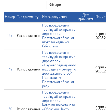
Фільтри
Дата
Номер
Тип документу
Назва документу
Примітки
прийняття
Про продовження
терміну дії контракту з
директором
оприлюдн
147
Розпорядження
Полтавської обласної
20.05.202
наукової медичної
бібліотеки
Про продовження
терміну дії контракту з
директором
«Науковоредакційного
оприлюдн
149
Розпорядження
підрозділу – центру по
20.05.202
дослідженню історії
Полтавщини»
Полтавської обласної
ради
Про продовження
терміну дії контракту з
директором
Комунальної установи
оприлюдн
150
Розпорядження
«Обласний Центр