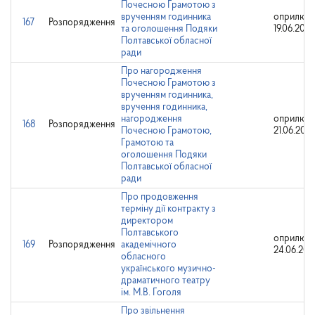
Почесною Грамотою з
врученням годинника
оприлюдн
167
Розпорядження
та оголошення Подяки
19.06.202
Полтавської обласної
ради
Про нагородження
Почесною Грамотою з
врученням годинника,
вручення годинника,
нагородження
оприлюдн
168
Розпорядження
Почесною Грамотою,
21.06.202
Грамотою та
оголошення Подяки
Полтавської обласної
ради
Про продовження
терміну дії контракту з
директором
Полтавського
оприлюдн
169
Розпорядження
академічного
24.06.202
обласного
українського музично-
драматичного театру
ім. М.В. Гоголя
Про звільнення