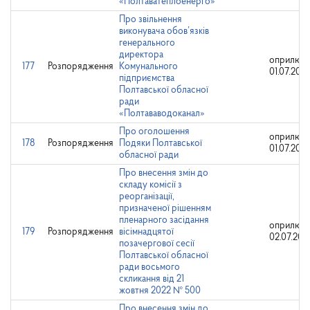
«Полтаватеплоенерго»
Про звільнення
виконувача обов’язків
генерального
директора
оприлюдн
177
Розпорядження
Комунального
01.07.202
підприємства
Полтавської обласної
ради
«Полтававодоканал»
Про оголошення
оприлюдн
178
Розпорядження
Подяки Полтавської
01.07.202
обласної ради
Про внесення змін до
складу комісії з
реорганізації,
призначеної рішенням
пленарного засідання
оприлюдн
179
Розпорядження
вісімнадцятої
02.07.202
позачергової сесії
Полтавської обласної
ради восьмого
скликання від 21
жовтня 2022 № 500
Про внесення змін до