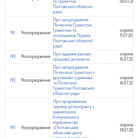
та Грамотою
05.07.202
Полтавської обласної
ради
Про нагородження
Почесною Грамотою,
Грамотою та
оприлюдн
191
Розпорядження
оголошення Подяки
11.07.2024
Полтавської обласної
ради
Про надання разової
оприлюдн
193
Розпорядження
грошової допомоги
15.07.202
Про нагородження
Почесною Грамотою з
врученням годинника
оприлюдн
192
Розпорядження
та Почесною
16.07.202
Грамотою Полтавської
обласної ради
Про продовження
терміну дії контракту з
директором
Комунального
підприємства
оприлюдн
195
Розпорядження
«Полтавський
19.07.2024
обласний центр