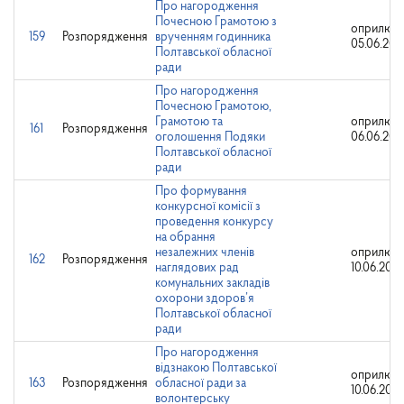
Про нагородження
Почесною Грамотою з
оприлюдн
159
Розпорядження
врученням годинника
05.06.202
Полтавської обласної
ради
Про нагородження
Почесною Грамотою,
Грамотою та
оприлюдн
161
Розпорядження
оголошення Подяки
06.06.202
Полтавської обласної
ради
Про формування
конкурсної комісії з
проведення конкурсу
на обрання
незалежних членів
оприлюдн
162
Розпорядження
наглядових рад
10.06.202
комунальних закладів
охорони здоров’я
Полтавської обласної
ради
Про нагородження
відзнакою Полтавської
оприлюдн
163
Розпорядження
обласної ради за
10.06.202
волонтерську