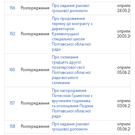
Про надання разової
оприлюдн
156
Розпорядження
грошової допомоги
24.05.202
Про продовження
терміну дії контракту з
директором
оприлюдн
152
Розпорядження
Кременчуцької
20.05.202
спеціальної школи
Полтавської обласної
ради
Про скликання
тридцять другої
позачергової сесії
оприлюдн
160
Розпорядження
Полтавської обласної
05.06.202
ради восьмого
скликання
Про нагородження
Почесною Грамотою з
врученням годинника
оприлюдн
157
Розпорядження
та оголошення Подяки
03.06.202
Полтавської обласної
ради
Про надання разової
оприлюдн
158
Розпорядження
грошової допомоги
05.06.202