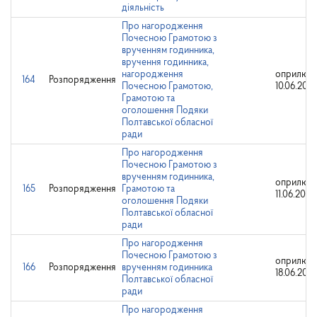
діяльність
Про нагородження
Почесною Грамотою з
врученням годинника,
вручення годинника,
нагородження
оприлюдн
164
Розпорядження
Почесною Грамотою,
10.06.202
Грамотою та
оголошення Подяки
Полтавської обласної
ради
Про нагородження
Почесною Грамотою з
врученням годинника,
оприлюдн
165
Розпорядження
Грамотою та
11.06.2024
оголошення Подяки
Полтавської обласної
ради
Про нагородження
Почесною Грамотою з
оприлюдн
166
Розпорядження
врученням годинника
18.06.202
Полтавської обласної
ради
Про нагородження