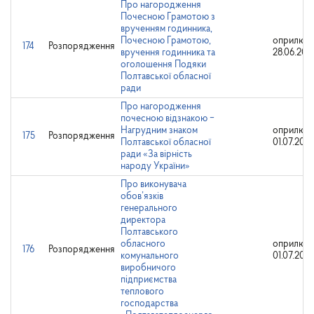
Про нагородження
Почесною Грамотою з
врученням годинника,
Почесною Грамотою,
оприлюдн
174
Розпорядження
вручення годинника та
28.06.202
оголошення Подяки
Полтавської обласної
ради
Про нагородження
почесною відзнакою ‒
Нагрудним знаком
оприлюдн
175
Розпорядження
Полтавської обласної
01.07.202
ради «За вірність
народу України»
Про виконувача
обов’язків
генерального
директора
Полтавського
обласного
оприлюдн
176
Розпорядження
комунального
01.07.202
виробничого
підприємства
теплового
господарства