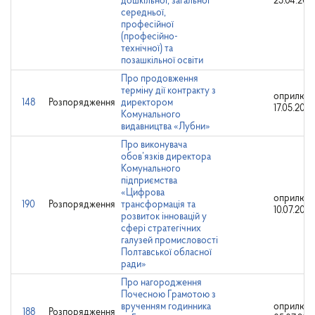
дошкільної, загальної
25.04.202
середньої,
професійної
(професійно-
технічної) та
позашкільної освіти
Про продовження
терміну дії контракту з
оприлюдн
148
Розпорядження
директором
17.05.202
Комунального
видавництва «Лубни»
Про виконувача
обов’язків директора
Комунального
підприємства
«Цифрова
оприлюдн
190
Розпорядження
трансформація та
10.07.202
розвиток інновацій у
сфері стратегічних
галузей промисловості
Полтавської обласної
ради»
Про нагородження
Почесною Грамотою з
врученням годинника
оприлюдн
188
Розпорядження