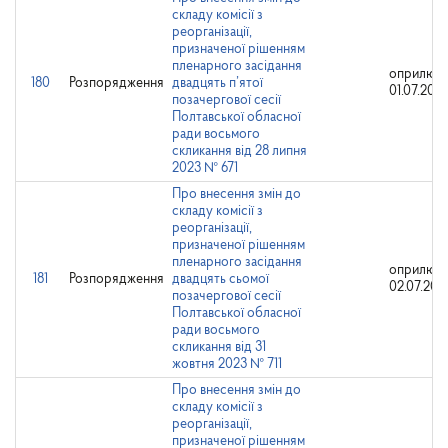
складу комісії з
реорганізації,
призначеної рішенням
пленарного засідання
оприлюдн
180
Розпорядження
двадцять п’ятої
01.07.202
позачергової сесії
Полтавської обласної
ради восьмого
скликання від 28 липня
2023 № 671
Про внесення змін до
складу комісії з
реорганізації,
призначеної рішенням
пленарного засідання
оприлюдн
181
Розпорядження
двадцять сьомої
02.07.202
позачергової сесії
Полтавської обласної
ради восьмого
скликання від 31
жовтня 2023 № 711
Про внесення змін до
складу комісії з
реорганізації,
призначеної рішенням