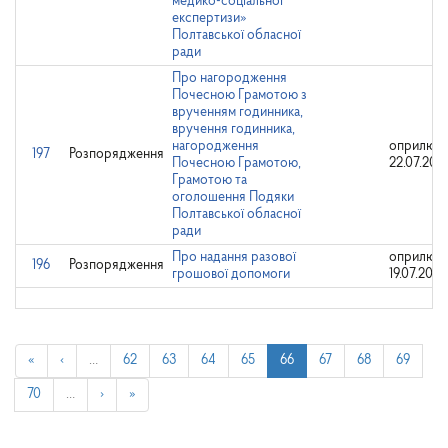
медико-соціальної
експертизи»
Полтавської обласної
ради
Про нагородження
Почесною Грамотою з
врученням годинника,
вручення годинника,
нагородження
оприлюдн
197
Розпорядження
Почесною Грамотою,
22.07.202
Грамотою та
оголошення Подяки
Полтавської обласної
ради
Про надання разової
оприлюдн
196
Розпорядження
грошової допомоги
19.07.2024
«
‹
…
62
63
64
65
66
67
68
69
70
…
›
»