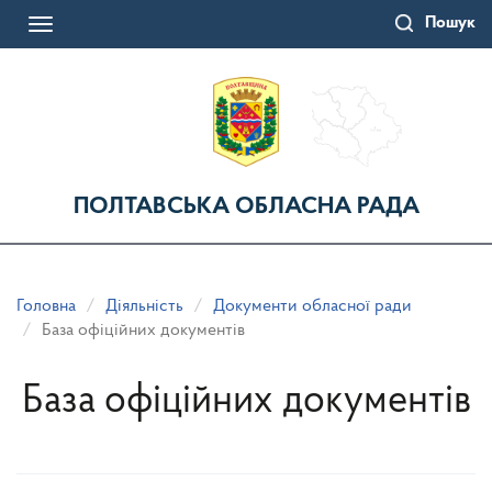
Перейти
Пошук
до
Toggle
основного
navigation
матеріалу
ПОЛТАВСЬКА ОБЛАСНА РАДА
Головна
Діяльність
Документи обласної ради
База офіційних документів
База офіційних документів