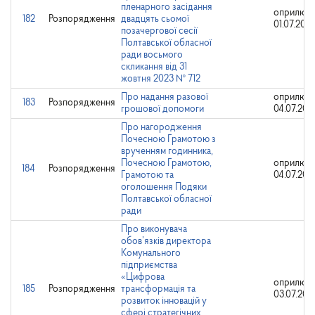
пленарного засідання
оприлюдн
182
Розпорядження
двадцять сьомої
01.07.202
позачергової сесії
Полтавської обласної
ради восьмого
скликання від 31
жовтня 2023 № 712
Про надання разової
оприлюдн
183
Розпорядження
грошової допомоги
04.07.202
Про нагородження
Почесною Грамотою з
врученням годинника,
Почесною Грамотою,
оприлюдн
184
Розпорядження
Грамотою та
04.07.202
оголошення Подяки
Полтавської обласної
ради
Про виконувача
обов’язків директора
Комунального
підприємства
«Цифрова
оприлюдн
185
Розпорядження
трансформація та
03.07.202
розвиток інновацій у
сфері стратегічних