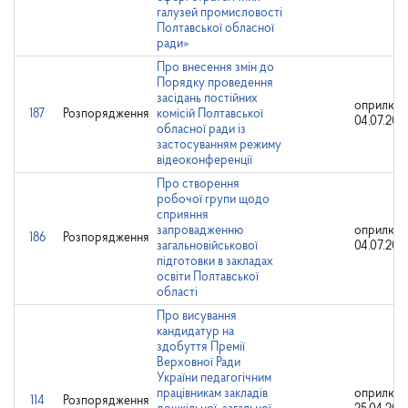
галузей промисловості
Полтавської обласної
ради»
Про внесення змін до
Порядку проведення
засідань постійних
оприлюдн
187
Розпорядження
комісій Полтавської
04.07.202
обласної ради із
застосуванням режиму
відеоконференції
Про створення
робочої групи щодо
сприяння
запровадженню
оприлюдн
186
Розпорядження
загальновійськової
04.07.202
підготовки в закладах
освіти Полтавської
області
Про висування
кандидатур на
здобуття Премії
Верховної Ради
України педагогічним
працівникам закладів
оприлюдн
114
Розпорядження