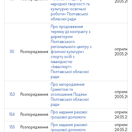
20.05.202
народної творчості та
культурно-освітньої
роботи» Полтавської
обласної ради
Про продовження
терміну дії контракту з
директором
Полтавського
регіонального центру з
оприлюдн
151
Розпорядження
фізичної культури і
20.05.202
спорту осіб з
інвалідністю
«Інваспорт»
Полтавської обласної
ради
Про нагородження
Грамотою та
оприлюдн
153
Розпорядження
оголошення Подяки
20.05.202
Полтавської обласної
ради
Про надання разової
оприлюдн
154
Розпорядження
грошової допомоги
24.05.202
Про надання разової
оприлюдн
155
Розпорядження
грошової допомоги
24.05.202