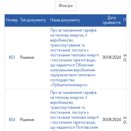
Фільтри
Дата
Номер
Тип документу
Назва документу
При
прийняття
Про встановлення тарифів
на теплову енергію, її
виробництво,
транспортування та
постачання, послуги з
постачання теплової енергії
опр
853
Рішення
30.08.2024
і постачання гарячої води,
02.0
що надаються Обласним
комунальним виробничим
підприємством теплового
господарства
«Лубнитеплоенерго»
Про встановлення тарифів
на теплову енергію, її
виробництво,
транспортування та
постачання, послуги з
постачання теплової енергії
опр
854
Рішення
30.08.2024
і постачання гарячої води,
02.0
що надаються Полтавським