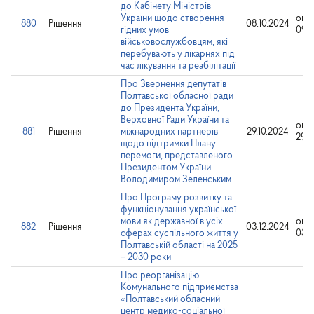
до Кабінету Міністрів
України щодо створення
опр
880
Рішення
08.10.2024
гідних умов
09.1
військовослужбовцям, які
перебувають у лікарнях під
час лікування та реабілітації
Про Звернення депутатів
Полтавської обласної ради
до Президента України,
Верховної Ради України та
опр
881
Рішення
міжнародних партнерів
29.10.2024
29.1
щодо підтримки Плану
перемоги, представленого
Президентом України
Володимиром Зеленським
Про Програму розвитку та
функціонування української
мови як державної в усіх
опр
882
Рішення
03.12.2024
сферах суспільного життя у
03.1
Полтавській області на 2025
– 2030 роки
Про реорганізацію
Комунального підприємства
«Полтавський обласний
центр медико-соціальної