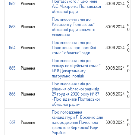
Полтавського ліцею імені
опр
862
Рішення
30.08.2024
А.С.Макаренка Полтавської
02.0
обласної ради
Про внесення змін до
Регламенту Полтавської
опр
863
Рішення
30.08.2024
обласної ради восьмого
02.0
скликання
Про внесення змін до
опр
864
Рішення
Положення про постійні
30.08.2024
02.0
комісії обласної ради
Про внесення змін до
складу поліцейської комісії
опр
865
Рішення
30.08.2024
№ 8 Департаменту
02.0
патрульної поліції
Про внесення змін до
рішення обласної ради від
опр
866
Рішення
29 грудня 2020 року № 87
30.08.2024
02.0
«Про відзнаки Полтавської
обласної ради»
Про погодження
кандидатури Л. Босенко для
опр
867
Рішення
нагородження Почесною
30.08.2024
02.0
грамотою Верховної Ради
України