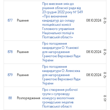
Про внесення змін до
рішення обласної ради від
23 грудня 2022 року № 549
«Про визначення
опр
877
Рішення
кандидатур до складу
08.10.2024
09.1
поліцейської комісії
Головного управління
Національної поліції в
Полтавській області»
Про погодження
кандидатури О. Усанової
опр
878
Рішення
для нагородження
08.10.2024
09.1
Грамотою Верховної Ради
України
Про погодження
кандидатури О. Алексюка
опр
879
Рішення
для нагородження
08.10.2024
09.1
Грамотою Верховної Ради
України
Про створення робочої
групи з супроводу
опр
88
Розпорядження
конкурсу екологічних
12.0
громадських ініціатив
Полтавської області