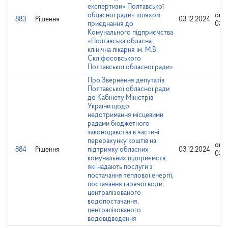
експертизи» Полтавської
обласної ради» шляхом
опр
883
Рішення
03.12.2024
приєднання до
03.1
Комунального підприємства
«Полтавська обласна
клінічна лікарня ім. М.В.
Скліфосовського
Полтавської обласної ради»
Про Звернення депутатів
Полтавської обласної ради
до Кабінету Міністрів
України щодо
недотримання місцевими
радами бюджетного
законодавства в частині
перерахунку коштів на
опр
884
Рішення
підтримку обласних
03.12.2024
03.1
комунальних підприємств,
які надають послуги з
постачання теплової енергії,
постачання гарячої води,
централізованого
водопостачання,
централізованого
водовідведення