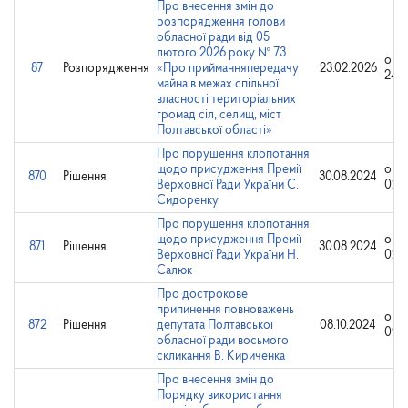
Про внесення змін до
розпорядження голови
обласної ради від 05
лютого 2026 року № 73
опр
87
Розпорядження
«Про прийманняпередачу
23.02.2026
24.0
майна в межах спільної
власності територіальних
громад сіл, селищ, міст
Полтавської області»
Про порушення клопотання
щодо присудження Премії
опр
870
Рішення
30.08.2024
Верховної Ради України С.
02.0
Сидоренку
Про порушення клопотання
щодо присудження Премії
опр
871
Рішення
30.08.2024
Верховної Ради України Н.
02.0
Салюк
Про дострокове
припинення повноважень
опр
872
Рішення
депутата Полтавської
08.10.2024
09.1
обласної ради восьмого
скликання В. Кириченка
Про внесення змін до
Порядку використання