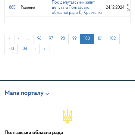
Про депутатський запит
опр
885
Рішення
депутата Полтавської
24.12.2024
26.1
обласної ради Д. Кравченка
«
‹
…
96
97
98
99
100
101
102
103
104
›
»
Мапа порталу
Полтавська обласна рада