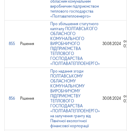
обласним комунальним
виробничим підприємством
теплового господарства
«Полтаватеплоенерго»
Про збільшення статутного
капіталу ПОЛТАВСЬКОГО
ОБЛАСНОГО
КОМУНАЛЬНОГО
опр
855
Рішення
ВИРОБНИЧОГО
30.08.2024
02.0
ПІДПРИЄМСТВА
ТЕПЛОВОГО
ГОСПОДАРСТВА
«ПОЛТАВАТЕПЛОЕНЕРГО»
Про надання згоди
ПОЛТАВСЬКОМУ
ОБЛАСНОМУ
КОМУНАЛЬНОМУ
ВИРОБНИЧОМУ
ПІДПРИЄМСТВУ
опр
856
Рішення
30.08.2024
ТЕПЛОВОГО
02.0
ГОСПОДАРСТВА
«ПОЛТАВАТЕПЛОЕНЕРГО»
на залучення гранту від
Північної екологічної
фінансової корпорації