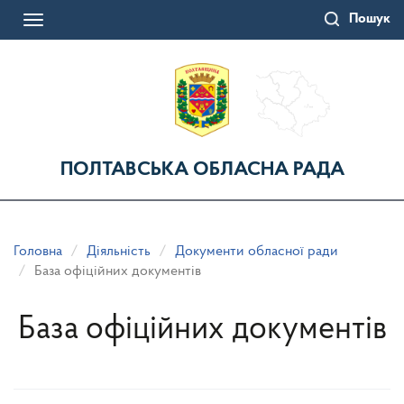
Перейти
Пошук
до
Toggle
основного
navigation
матеріалу
ПОЛТАВСЬКА ОБЛАСНА РАДА
Головна
Діяльність
Документи обласної ради
База офіційних документів
База офіційних документів