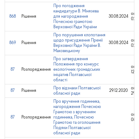
Про погодження
кандидатури В. Мінязева
опр
868
Рішення
для нагородження
30.08.2024
02.0
Почесною грамотою
Верховної Ради України
Про порушення клопотання
щодо присудження Премії
опр
869
Рішення
30.08.2024
Верховної Ради України В.
02.0
Маковецькому
Про затвердження
Положення про конкурс
опр
87
Розпорядження
екологічних громадських
12.0
ініціатив Полтавської
області
Про відзнаки Полтавської
опр
87
Рішення
29.12.2020
обласної ради
29.1
Про вручення годинника,
нагородження Почесною
Грамотою з врученням
опр
87
Розпорядження
годинника, Почесною
08.0
Грамотою та оголошення
Подяки Полтавської
обласної ради