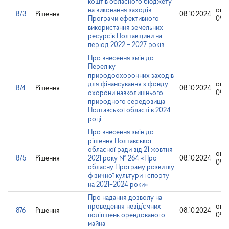
коштів обласного бюджету
на виконання заходів
опр
873
Рішення
08.10.2024
Програми ефективного
09.1
використання земельних
ресурсів Полтавщини на
період 2022 – 2027 років
Про внесення змін до
Переліку
природоохоронних заходів
для фінансування з фонду
опр
874
Рішення
08.10.2024
охорони навколишнього
09.1
природного середовища
Полтавської області в 2024
році
Про внесення змін до
рішення Полтавської
обласної ради від 21 жовтня
опр
875
Рішення
2021 року № 264 «Про
08.10.2024
09.1
обласну Програму розвитку
фізичної культури і спорту
на 2021–2024 роки»
Про надання дозволу на
проведення невід’ємних
опр
876
Рішення
08.10.2024
поліпшень орендованого
09.1
майна