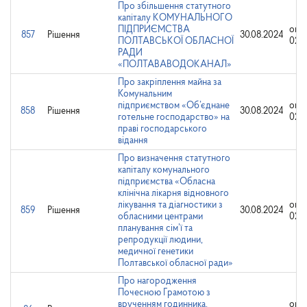
Про збільшення статутного
капіталу КОМУНАЛЬНОГО
ПІДПРИЄМСТВА
опр
857
Рішення
30.08.2024
ПОЛТАВСЬКОЇ ОБЛАСНОЇ
02.0
РАДИ
«ПОЛТАВАВОДОКАНАЛ»
Про закріплення майна за
Комунальним
підприємством «Об’єднане
опр
858
Рішення
30.08.2024
готельне господарство» на
02.0
праві господарського
відання
Про визначення статутного
капіталу комунального
підприємства «Обласна
клінічна лікарня відновного
лікування та діагностики з
опр
859
Рішення
30.08.2024
обласними центрами
02.0
планування сім’ї та
репродукції людини,
медичної генетики
Полтавської обласної ради»
Про нагородження
Почесною Грамотою з
врученням годинника,
опр