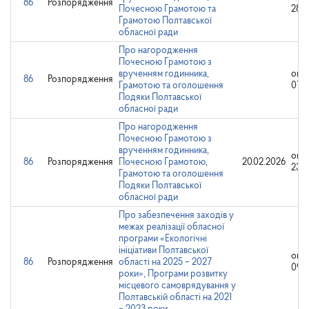
86
Розпорядження
Почесною Грамотою та
28.0
Грамотою Полтавської
обласної ради
Про нагородження
Почесною Грамотою з
врученням годинника,
опр
86
Розпорядження
Грамотою та оголошення
07.0
Подяки Полтавської
обласної ради
Про нагородження
Почесною Грамотою з
врученням годинника,
опр
86
Розпорядження
Почесною Грамотою,
20.02.2026
23.0
Грамотою та оголошення
Подяки Полтавської
обласної ради
Про забезпечення заходів у
межах реалізації обласної
програми «Екологічні
ініціативи Полтавської
опр
86
Розпорядження
області на 2025 – 2027
09.0
роки», Програми розвитку
місцевого самоврядування у
Полтавській області на 2021