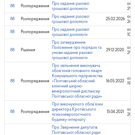
Про надання разової
опр
88
Розпорядження
грошової допомоги
29.0
Про надання разової
опр
88
Розпорядження
25.02.2026
грошової допомоги
26.0
Про надання разової
опр
88
Розпорядження
грошової допомоги
10.0
Про затвердження
Положення про порядок та
опр
88
Рішення
29.12.2020
умови надання разової
29.1
грошової допомоги
Про звільнення виконувача
обов’язків головного лікаря
Комунального підприємства
опр
88
Розпорядження
«Полтавський обласний
16.05.2022
19.0
клінічний шкірно-
венерологічний диспансер
Полтавської обласної ради»
Про виконуючого обов’язки
директора Кротівського
опр
88
Розпорядження
15.04.2021
психоневрологічного
20.0
будинку-інтернату
Про Звернення депутатів
Полтавської обласної ради