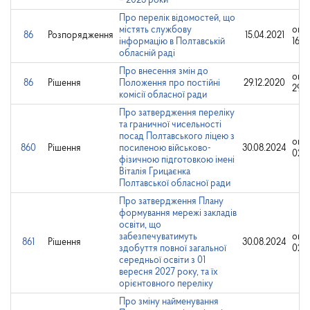
– 2023 роки
Про перелік відомостей, що
містять службову
опр
86
Розпорядження
15.04.2021
інформацію в Полтавській
16.0
обласній раді
Про внесення змін до
опр
86
Рішення
Положення про постійні
29.12.2020
29.1
комісії обласної ради
Про затвердження переліку
та граничної чисельності
посад Полтавського ліцею з
опр
860
Рішення
посиленою військово-
30.08.2024
02.0
фізичною підготовкою імені
Віталія Грицаєнка
Полтавської обласної ради
Про затвердження Плану
формування мережі закладів
освіти, що
забезпечуватимуть
опр
861
Рішення
30.08.2024
здобуття повної загальної
02.0
середньої освіти з 01
вересня 2027 року, та їх
орієнтовного переліку
Про зміну найменування