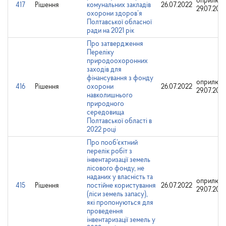
оприлюдн
417
Рішення
комунальних закладів
26.07.2022
29.07.202
охорони здоров’я
Полтавської обласної
ради на 2021 рік
Про затвердження
Переліку
природоохоронних
заходів для
фінансування з фонду
оприлюдн
416
Рішення
охорони
26.07.2022
29.07.202
навколишнього
природного
середовища
Полтавської області в
2022 році
Про пооб’єктний
перелік робіт з
інвентаризації земель
лісового фонду, не
наданих у власність та
оприлюдн
415
Рішення
постійне користування
26.07.2022
29.07.202
(ліси земель запасу),
які пропонуються для
проведення
інвентаризації земель у