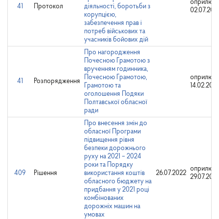
оприлюдн
41
Протокол
діяльності, боротьби з
02.07.202
корупцією,
забезпечення прав і
потреб військових та
учасників бойових дій
Про нагородження
Почесною Грамотою з
врученням годинника,
Почесною Грамотою,
оприлюдн
41
Розпорядження
Грамотою та
14.02.202
оголошення Подяки
Полтавської обласної
ради
Про внесення змін до
обласної Програми
підвищення рівня
безпеки дорожнього
руху на 2021 – 2024
роки та Порядку
оприлюдн
409
Рішення
використання коштів
26.07.2022
29.07.202
обласного бюджету на
придбання у 2021 році
комбінованих
дорожніх машин на
умовах