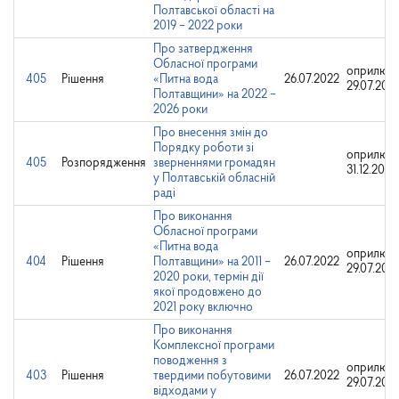
Полтавської області на
2019 – 2022 роки
Про затвердження
Обласної програми
оприлюдн
405
Рішення
«Питна вода
26.07.2022
29.07.202
Полтавщини» на 2022 –
2026 роки
Про внесення змін до
Порядку роботи зі
оприлюдн
405
Розпорядження
зверненнями громадян
31.12.2025
у Полтавській обласній
раді
Про виконання
Обласної програми
«Питна вода
оприлюдн
404
Рішення
Полтавщини» на 2011 –
26.07.2022
29.07.202
2020 роки, термін дії
якої продовжено до
2021 року включно
Про виконання
Комплексної програми
поводження з
оприлюдн
403
Рішення
твердими побутовими
26.07.2022
29.07.202
відходами у