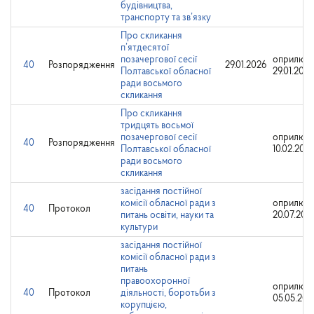
будівництва,
транспорту та зв’язку
Про скликання
п’ятдесятої
позачергової сесії
оприлюдн
40
Розпорядження
29.01.2026
Полтавської обласної
29.01.2026
ради восьмого
скликання
Про скликання
тридцять восьмої
позачергової сесії
оприлюдн
40
Розпорядження
Полтавської обласної
10.02.202
ради восьмого
скликання
засідання постійної
комісії обласної ради з
оприлюдн
40
Протокол
питань освіти, науки та
20.07.202
культури
засідання постійної
комісії обласної ради з
питань
правоохоронної
оприлюдн
40
Протокол
діяльності, боротьби з
05.05.202
корупцією,