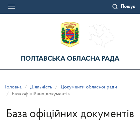
Перейти
Пошук
до
Toggle
основного
navigation
матеріалу
ПОЛТАВСЬКА ОБЛАСНА РАДА
Головна
Діяльність
Документи обласної ради
База офіційних документів
База офіційних документів