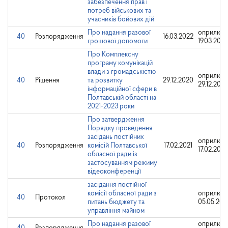
забезпечення прав і
потреб військових та
учасників бойових дій
Про надання разової
оприлюдн
40
Розпорядження
16.03.2022
грошової допомоги
19.03.2022
Про Комплексну
програму комунікацій
влади з громадськістю
оприлюдн
40
Рішення
та розвитку
29.12.2020
29.12.202
інформаційної сфери в
Полтавській області на
2021-2023 роки
Про затвердження
Порядку проведення
засідань постійних
оприлюдн
40
Розпорядження
комісій Полтавської
17.02.2021
17.02.2021
обласної ради із
застосуванням режиму
відеоконференції
засідання постійної
комісії обласної ради з
оприлюд
40
Протокол
питань бюджету та
05.05.202
управління майном
Про надання разової
оприлюдн