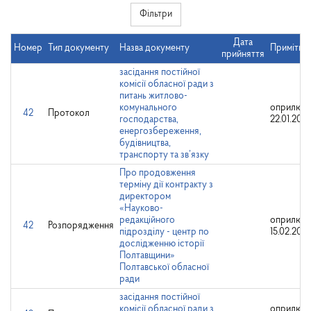
Фільтри
Дата
Номер
Тип документу
Назва документу
Примітки
прийняття
засідання постійної
комісії обласної ради з
питань житлово-
комунального
оприлюдн
42
Протокол
господарства,
22.01.202
енергозбереження,
будівництва,
транспорту та зв’язку
Про продовження
терміну дії контракту з
директором
«Науково-
редакційного
оприлюдн
42
Розпорядження
підрозділу - центр по
15.02.202
дослідженню історії
Полтавщини»
Полтавської обласної
ради
засідання постійної
комісії обласної ради з
оприлюдн