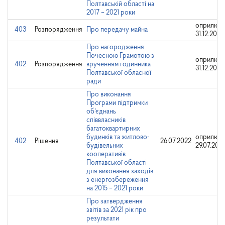
Полтавській області на
2017 – 2021 роки
оприлюдн
403
Розпорядження
Про передачу майна
31.12.2025
Про нагородження
Почесною Грамотою з
оприлюдн
402
Розпорядження
врученням годинника
31.12.2025
Полтавської обласної
ради
Про виконання
Програми підтримки
об'єднань
співвласників
багатоквартирних
будинків та житлово-
оприлюдн
402
Рішення
26.07.2022
будівельних
29.07.202
кооперативів
Полтавської області
для виконання заходів
з енергозбереження
на 2015 – 2021 роки
Про затвердження
звітів за 2021 рік про
результати