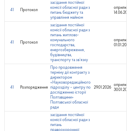
засідання постійної
комісії обласної ради з
оприлюдн
41
Протокол
питань бюджету та
14.06.202
управління майном
засідання постійної
комісії обласної ради з
питань житлово-
комунального
оприлюдн
41
Протокол
господарства,
01.01.2026
енергозбереження,
будівництва,
транспорту та зв’язку
Про продовження
терміну дії контракту з
директором
«Науковоредакційного
оприлюдн
41
Розпорядження
підрозділу – центру по
29.01.2026
30.01.202
дослідженню історії
Полтавщини»
Полтавської обласної
ради
засідання постійної
комісії обласної ради з
питань
правоохоронної