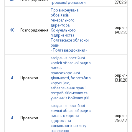
40
Розпорядження
грошової допомоги
27.02.202
Про виконувача
обов’язків
генерального
директора
оприлюдн
40
Розпорядження
Комунального
19.02.202
підприємства
Полтавської обласної
ради
«Полтававодоканал»
засідання постійної
комісії обласної ради з
питань
правоохоронної
оприлюдн
4
Протокол
діяльності, боротьби з
13.10.2021
корупцією,
забезпечення прав і
потреб військових та
учасників бойових дій
засідання постійної
комісії обласної ради з
питань охорони
оприлюдн
4
Протокол
здоров’я та
26.02.202
соціального захисту
населення