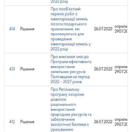
2022 році
Про пооб’єктний
перелік робіт з
інвентаризації земель
лісогосподарського
оприлюдн
414
Рішення
призначення, які
26.07.2022
29.07.202
пропонуються для
проведення
інвентаризації земель у
2022 році
Про внесення змін до
Програми ефективного
використання
оприлюдн
413
Рішення
26.07.2022
земельних ресурсів
29.07.202
Полтавщини на період
2022 – 2027 років
Про Регіональну
програму охорони
довкілля,
раціонального
використання
природних ресурсів та
забезпечення
оприлюдн
412
Рішення
26.07.2022
екологічної безпеки з
29.07.202
урахуванням