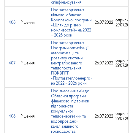
співфінансування
Про затвердження
цільової обласної
Комплексної програми
оприлюдн
408
Рішення
26.07.2022
«Шлях до рівних
29.07.202
можливостей» на 2022
– 2025 роки
Про затвердження
Програми оптимізації,
автоматизації та
розвитку системи
оприлюдн
407
Рішення
централізованого
26.07.2022
29.07.202
теплопостачання
ПОКВПТГ
«Полтаватеплоенерго»
на 2022 – 2026 роки
Про внесення змін до
Обласної програми
фінансової підтримки
підприємств
комунальної
оприлюдн
406
Рішення
теплоенергетики та
26.07.2022
29.07.202
водопровідно-
каналізаційного
господарства