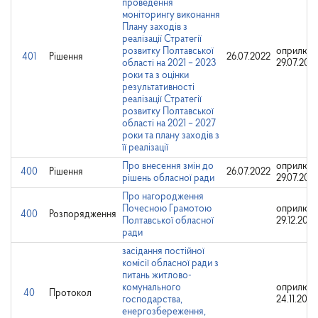
проведення
моніторингу виконання
Плану заходів з
реалізації Стратегії
розвитку Полтавської
оприлюдн
401
Рішення
26.07.2022
області на 2021 – 2023
29.07.202
роки та з оцінки
результативності
реалізації Стратегії
розвитку Полтавської
області на 2021 – 2027
роки та плану заходів з
її реалізації
Про внесення змін до
оприлюдн
400
Рішення
26.07.2022
рішень обласної ради
29.07.202
Про нагородження
Почесною Грамотою
оприлюдн
400
Розпорядження
Полтавської обласної
29.12.2025
ради
засідання постійної
комісії обласної ради з
питань житлово-
комунального
оприлюдн
40
Протокол
господарства,
24.11.2025
енергозбереження,