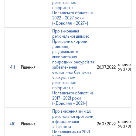
регіональних
пріоритетів
Полтавської області на
2022 – 2027 роки
(«Довкілля – 2027»)
Про виконання
регіональної цільової
Програми охорони
довкілля,
раціонального
використання
природних ресурсів та
оприлюдн
411
Рішення
забезпечення
26.07.2022
29.07.202
екологічної безпеки з
урахуванням
регіональних
пріоритетів
Полтавської області на
2017 –2021 роки
(«Довкілля – 2021»)
Про внесення змін до
регіональної програми
інформатизації
оприлюдн
410
Рішення
26.07.2022
«Цифрова
29.07.202
Полтавщина» на 2021 –