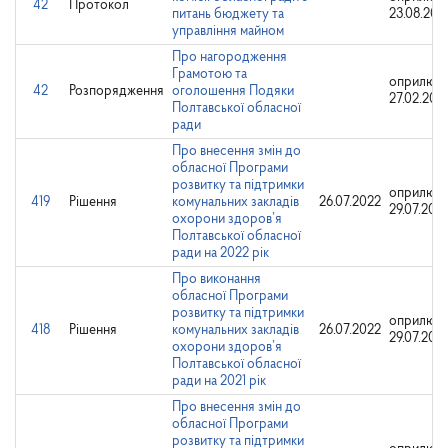
42
Протокол
питань бюджету та
23.08.202
управління майном
Про нагородження
Грамотою та
оприлюдн
42
Розпорядження
оголошення Подяки
27.02.202
Полтавської обласної
ради
Про внесення змін до
обласної Програми
розвитку та підтримки
оприлюдн
419
Рішення
комунальних закладів
26.07.2022
29.07.202
охорони здоров’я
Полтавської обласної
ради на 2022 рік
Про виконання
обласної Програми
розвитку та підтримки
оприлюдн
418
Рішення
комунальних закладів
26.07.2022
29.07.202
охорони здоров’я
Полтавської обласної
ради на 2021 рік
Про внесення змін до
обласної Програми
розвитку та підтримки