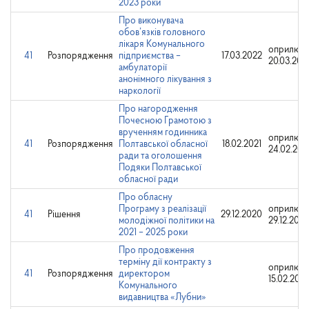
2023 роки
Про виконувача
обов’язків головного
лікаря Комунального
оприлюдн
41
Розпорядження
підприємства –
17.03.2022
20.03.202
амбулаторії
анонімного лікування з
наркології
Про нагородження
Почесною Грамотою з
врученням годинника
оприлюдн
41
Розпорядження
Полтавської обласної
18.02.2021
24.02.202
ради та оголошення
Подяки Полтавської
обласної ради
Про обласну
Програму з реалізації
оприлюдн
41
Рішення
29.12.2020
молодіжної політики на
29.12.202
2021 – 2025 роки
Про продовження
терміну дії контракту з
оприлюдн
41
Розпорядження
директором
15.02.202
Комунального
видавництва «Лубни»