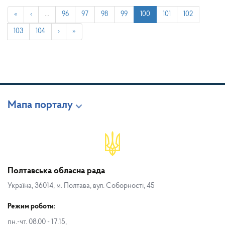
«
‹
…
96
97
98
99
100
101
102
103
104
›
»
Мапа порталу
Полтавська обласна рада
Україна, 36014, м. Полтава, вул. Соборності, 45
Режим роботи:
пн.-чт. 08.00 - 17.15,