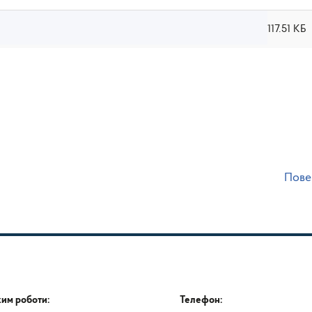
117.51 КБ
Пове
им роботи:
Телефон: