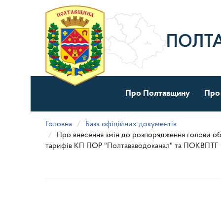
Перейти
до
основного
матеріалу
ПОЛТ
Про Полтавщину
Про
Головна
База офіційних документів
Про внесення змін до розпорядження голови об
тарифів КП ПОР "Полтававодоканал" та ПОКВПТГ "