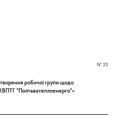
№
23
 створення робочої групи щодо
ОКВПТГ "Полтаватеплоенерго"»