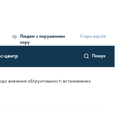
Людям з порушенням
Стара версІя
зору
с-центр
Пошук
щодо вивчення обґрунтованості встановлених