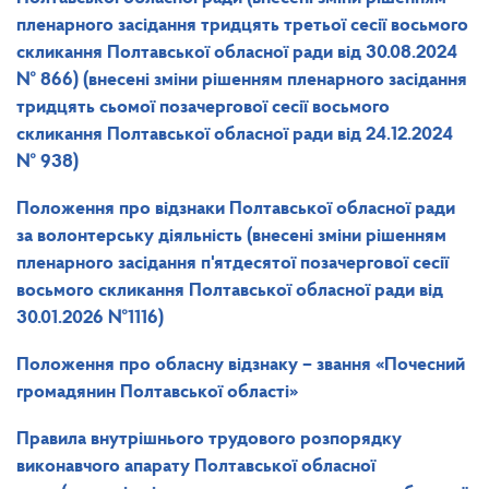
пленарного засідання тридцять третьої сесії восьмого
скликання Полтавської обласної ради від 30.08.2024
№ 866)
(внесені зміни рішенням пленарного засідання
тридцять сьомої позачергової сесії восьмого
скликання Полтавської обласної ради від 24.12.2024
№ 938)
Положення
про відзнаки Полтавської обласної ради
за волонтерську діяльність
(внесені зміни рішенням
пленарного засідання п'ятдесятої позачергової сесії
восьмого скликання Полтавської обласної ради від
30.01.2026 №1116)
Положення про обласну відзнаку – звання «Почесний
громадянин Полтавської області»
Правила
внутрішнього трудового розпорядку
виконавчого апарату Полтавської обласної