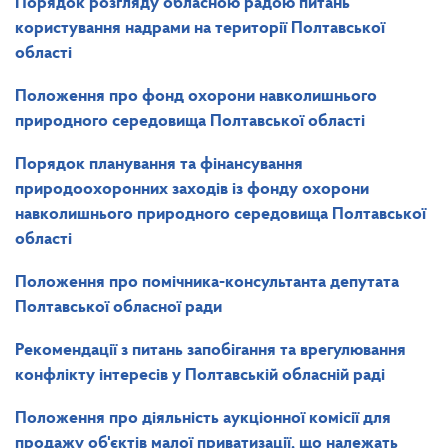
Порядок
розгляду обласною радою питань
користування надрами на території Полтавської
області
Положення
про фонд охорони навколишнього
природного середовища Полтавської області
Порядок
планування та фінансування
природоохоронних заходів із фонду охорони
навколишнього природного середовища Полтавської
області
Положення
про помічника-консультанта депутата
Полтавської обласної ради
Рекомендації
з питань запобігання та врегулювання
конфлікту інтересів у Полтавській обласній раді
Положення про діяльність аукціонної комісії для
продажу об'єктів малої приватизації, що належать