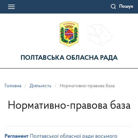
Перейти
Пошук
до
Toggle
основного
navigation
матеріалу
ПОЛТАВСЬКА ОБЛАСНА РАДА
Головна
Діяльність
Нормативно-правова база
Нормативно-правова база
Регламент
Полтавської обласної ради восьмого