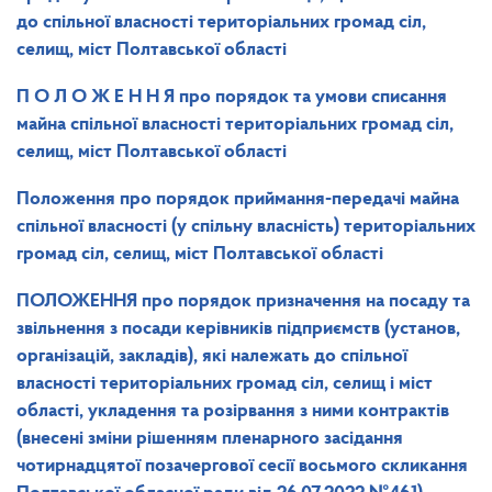
до
спільної власності територіальних громад сіл,
селищ, міст Полтавської області
П О Л О Ж Е Н Н Я
про порядок та умови списання
майна спільної власності територіальних громад сіл,
селищ, міст Полтавської області
Положення про порядок приймання-передачі майна
спільної власності (у спільну власність) територіальних
громад сіл, селищ, міст Полтавської області
ПОЛОЖЕННЯ
про порядок призначення на посаду та
звільнення з посади керівників підприємств (установ,
організацій, закладів), які належать до спільної
власності територіальних громад сіл, селищ і міст
області, укладення та розірвання з ними контрактів
(внесені зміни рішенням пленарного засідання
чотирнадцятої позачергової сесії восьмого скликання