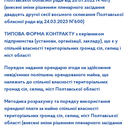
Полтавської обласної ради від 26.07.2022 №461)
(внесені зміни рішенням пленарного засідання
двадцять другої сесії восьмого скликання Полтавської
обласної ради від 24.03.2023 №600)
ТИПОВА ФОРМА КОНТРАКТУ
з керівником
підприємства (установи, організації, закладу), що є у
спільній власності територіальних громад сіл, селищ і
міст області
Порядок надання орендарю згоди на здійснення
невід'ємних поліпшень орендованого майна, що
належить до
спільної власності територіальних
громад сіл, селищ, міст Полтавської області
Методика розрахунку та порядку використання
орендної плати за майно спільної власності
територіальних громад сіл, селищ, міст Полтавської
області
(внесені зміни рішенням пленарного засідання