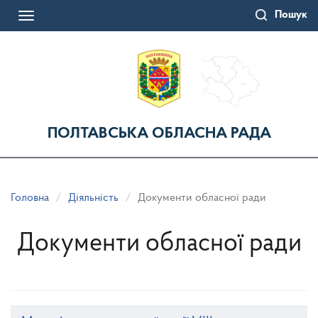
Перейти
Пошук
до
Toggle
основного
navigation
матеріалу
ПОЛТАВСЬКА ОБЛАСНА РАДА
Головна
Діяльність
Документи обласної ради
Документи обласної ради