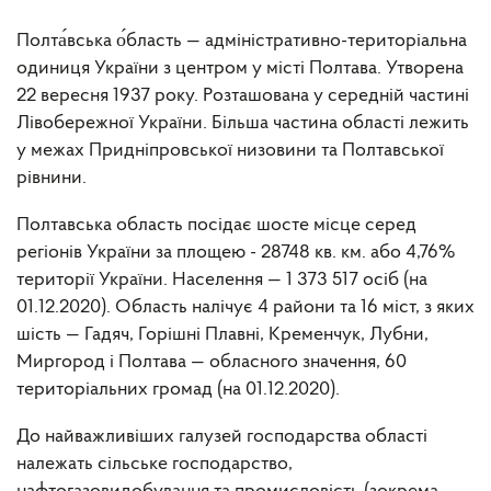
Полта́вська о́бласть — адміністративно-територіальна
одиниця України з центром у місті Полтава. Утворена
22 вересня 1937 року. Розташована у середній частині
Лівобережної України. Більша частина області лежить
у межах Придніпровської низовини та Полтавської
рівнини.
Полтавська область посідає шосте місце серед
регіонів України за площею - 28748 кв. км. або 4,76%
території України. Населення — 1 373 517 осіб (на
01.12.2020). Область налічує 4 райони та 16 міст, з яких
шість — Гадяч, Горішні Плавні, Кременчук, Лубни,
Миргород і Полтава — обласного значення, 60
територіальних громад (на 01.12.2020).
До найважливіших галузей господарства області
належать сільське господарство,