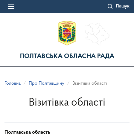
Перейти
Пошук
до
Toggle
основного
navigation
матеріалу
ПОЛТАВСЬКА ОБЛАСНА РАДА
Головна
Про Полтавщину
Візитівка області
Візитівка області
Полтавська область