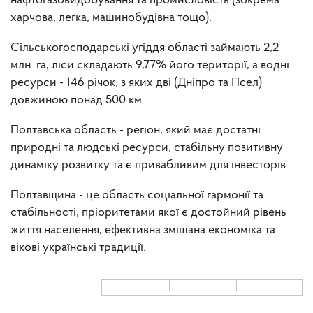
нафтогазовидобування та промисловість (зокрема
харчова, легка, машинобудівна тощо).
Сільськогосподарські угіддя області займають 2,2
млн. га, ліси складають 9,77% його території, а водні
ресурси - 146 річок, з яких дві (Дніпро та Псел)
довжиною понад 500 км.
Полтавська область - регіон, який має достатні
природні та людські ресурси, стабільну позитивну
динаміку розвитку та є привабливим для інвесторів.
Полтавщина - це область соціальної гармонії та
стабільності, пріоритетами якої є достойний рівень
життя населення, ефективна змішана економіка та
вікові українські традиції.