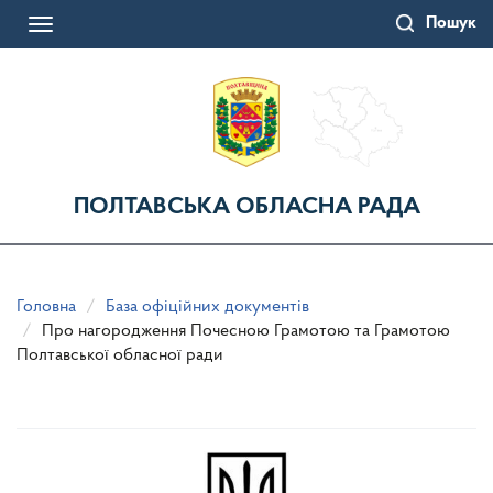
Перейти
Пошук
до
Toggle
основного
navigation
матеріалу
ПОЛТАВСЬКА ОБЛАСНА РАДА
Головна
База офіційних документів
Про нагородження Почесною Грамотою та Грамотою
Полтавської обласної ради