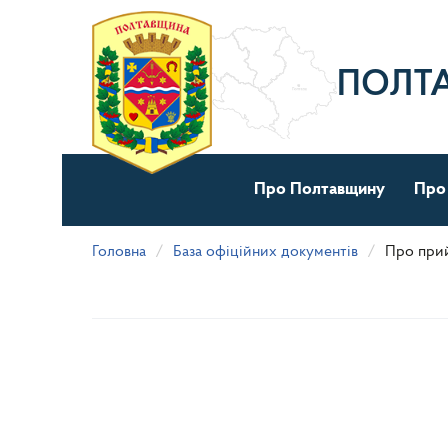
Перейти
до
основного
матеріалу
ПОЛТ
Про Полтавщину
Про
Головна
База офіційних документів
Про прий