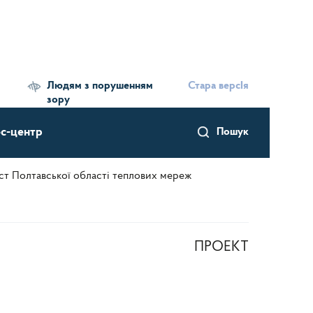
Людям з порушенням
Стара версІя
зору
с-центр
Пошук
іст Полтавської області теплових мереж
ПРОЕКТ