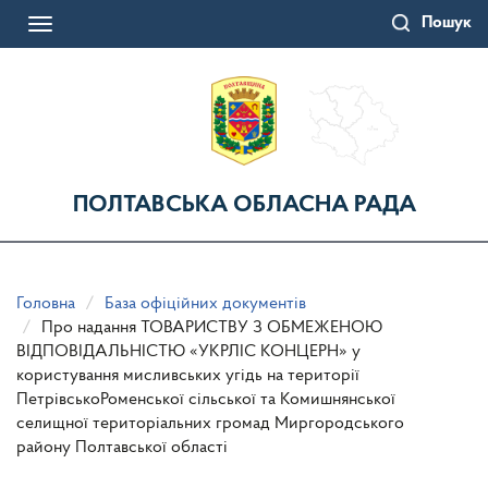
Перейти
Пошук
до
Toggle
основного
navigation
матеріалу
ПОЛТАВСЬКА ОБЛАСНА РАДА
Головна
База офіційних документів
Про надання ТОВАРИСТВУ З ОБМЕЖЕНОЮ
ВІДПОВІДАЛЬНІСТЮ «УКРЛІС КОНЦЕРН» у
користування мисливських угідь на території
ПетрівськоРоменської сільської та Комишнянської
селищної територіальних громад Миргородського
району Полтавської області