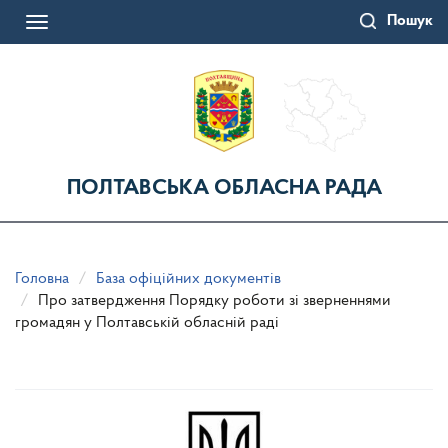
Перейти
Пошук
до
Toggle
основного
navigation
матеріалу
ПОЛТАВСЬКА ОБЛАСНА РАДА
Головна
База офіційних документів
Про затвердження Порядку роботи зі зверненнями
громадян у Полтавській обласній раді