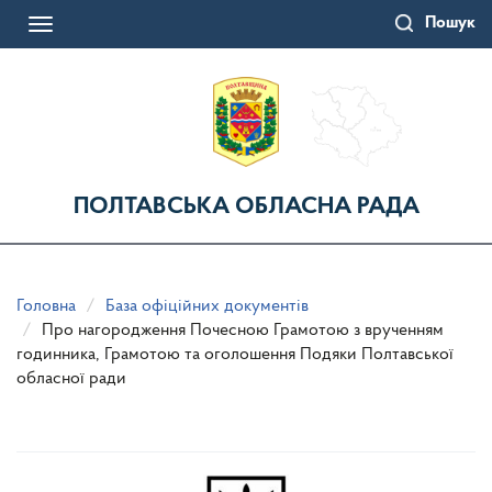
Перейти
Пошук
до
Toggle
основного
navigation
матеріалу
ПОЛТАВСЬКА ОБЛАСНА РАДА
Головна
База офіційних документів
Про нагородження Почесною Грамотою з врученням
годинника, Грамотою та оголошення Подяки Полтавської
обласної ради