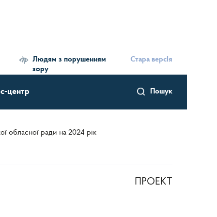
Людям з порушенням
Стара версІя
зору
с-центр
Пошук
ї обласної ради на 2024 рік
ПРОЕКТ