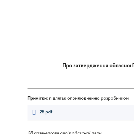
Про затвердження обласної П
Примітки:
підлягає оприлюдненню розробником
25.pdf
28 позачергова сесія обласної ради