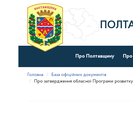
Перейти
до
основного
матеріалу
ПОЛТ
Про Полтавщину
Про
Головна
База офіційних документів
Про затвердження обласної Програми розвитку 