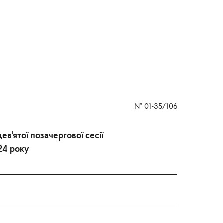
№
01-35/106
в'ятої позачергової сесії
24 року