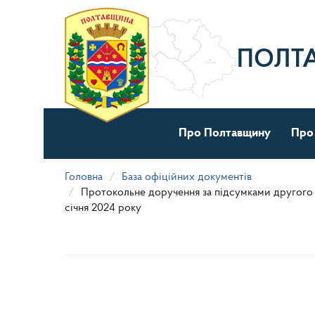
Перейти
до
основного
матеріалу
ПОЛТ
Про Полтавщину
Про
Головна
База офіційних документів
Протокольне доручення за підсумками другого п
січня 2024 року