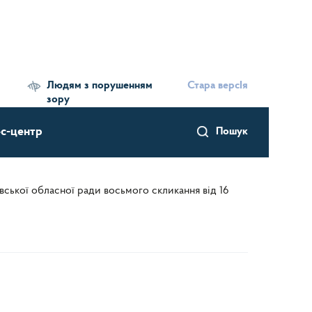
Людям з порушенням
Стара версІя
зору
с-центр
Пошук
вської обласної ради восьмого скликання від 16