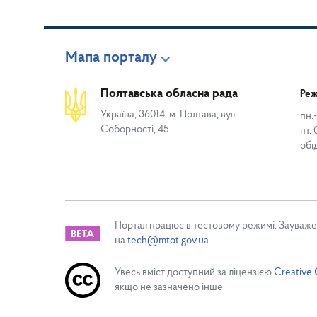
Мапа порталу
Полтавська обласна рада
Реж
Україна, 36014, м. Полтава, вул.
пн.-
Соборності, 45
пт. 
обі
Портал працює в тестовому режимі. Зауваже
на
tech@mtot.gov.ua
Увесь вміст доступний за ліцензією
Creative 
якщо не зазначено інше