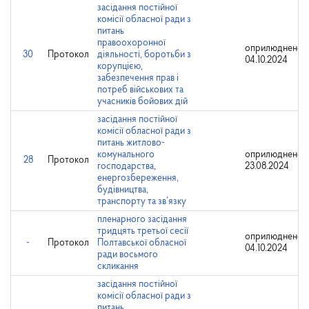
засідання постійної
комісії обласної ради з
питань
правоохоронної
оприлюднено:
30
Протокол
діяльності, боротьби з
04.10.2024
корупцією,
забезпечення прав і
потреб військових та
учасників бойових дій
засідання постійної
комісії обласної ради з
питань житлово-
комунального
оприлюднено:
28
Протокол
господарства,
23.08.2024
енергозбереження,
будівництва,
транспорту та зв’язку
пленарного засідання
тридцять третьої сесії
оприлюднено:
-
Протокол
Полтавської обласної
04.10.2024
ради восьмого
скликання
засідання постійної
комісії обласної ради з
питань