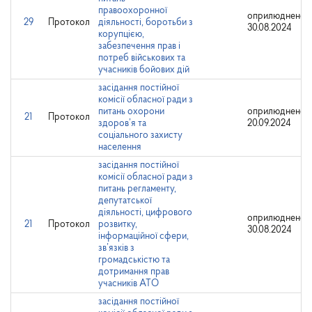
правоохоронної
оприлюднено:
29
Протокол
діяльності, боротьби з
30.08.2024
корупцією,
забезпечення прав і
потреб військових та
учасників бойових дій
засідання постійної
комісії обласної ради з
питань охорони
оприлюднено:
21
Протокол
здоров’я та
20.09.2024
соціального захисту
населення
засідання постійної
комісії обласної ради з
питань регламенту,
депутатської
діяльності, цифрового
оприлюднено:
21
Протокол
розвитку,
30.08.2024
інформаційної сфери,
зв’язків з
громадськістю та
дотримання прав
учасників АТО
засідання постійної