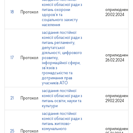
комісії обласної ради з
питань охорони
оприлюднено:
18
Протокол
здоров’я та
20.02.2024
соціального захисту
населення
засідання постійної
комісії обласної ради з
питань регламенту,
депутатської
діяльності, цифрового
оприлюднено:
17
Протокол
розвитку,
26.02.2024
інформаційної сфери,
зв’язків з
громадськістю та
дотримання прав
учасників АТО
засідання постійної
комісії обласної ради з
оприлюднено:
21
Протокол
питань освіти, науки та
29.02.2024
культури
засідання постійної
комісії обласної ради з
питань житлово-
комунального
оприлюднено:
25
Протокол