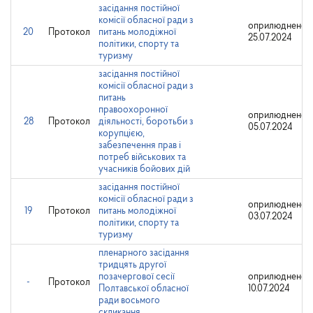
засідання постійної
комісії обласної ради з
оприлюднено:
20
Протокол
питань молодіжної
25.07.2024
політики, спорту та
туризму
засідання постійної
комісії обласної ради з
питань
правоохоронної
оприлюднено:
28
Протокол
діяльності, боротьби з
05.07.2024
корупцією,
забезпечення прав і
потреб військових та
учасників бойових дій
засідання постійної
комісії обласної ради з
оприлюднено:
19
Протокол
питань молодіжної
03.07.2024
політики, спорту та
туризму
пленарного засідання
тридцять другої
позачергової сесії
оприлюднено:
-
Протокол
Полтавської обласної
10.07.2024
ради восьмого
скликання