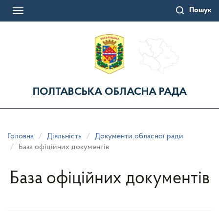
Перейти
Пошук
до
Toggle
основного
navigation
матеріалу
ПОЛТАВСЬКА ОБЛАСНА РАДА
Головна
Діяльність
Документи обласної ради
База офіційних документів
База офіційних документів