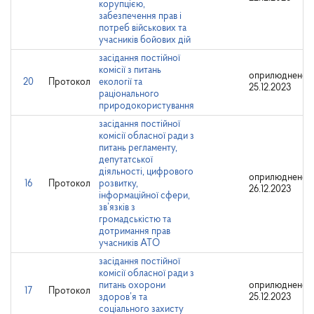
корупцією,
забезпечення прав і
потреб військових та
учасників бойових дій
засідання постійної
комісії з питань
оприлюднено:
20
Протокол
екології та
25.12.2023
раціонального
природокористування
засідання постійної
комісії обласної ради з
питань регламенту,
депутатської
діяльності, цифрового
оприлюднено:
16
Протокол
розвитку,
26.12.2023
інформаційної сфери,
зв’язків з
громадськістю та
дотримання прав
учасників АТО
засідання постійної
комісії обласної ради з
питань охорони
оприлюднено:
17
Протокол
здоров’я та
25.12.2023
соціального захисту