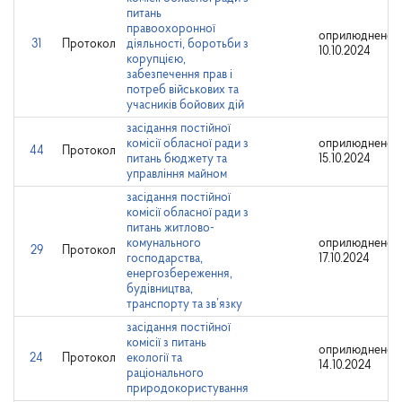
питань
правоохоронної
оприлюднено:
31
Протокол
діяльності, боротьби з
10.10.2024
корупцією,
забезпечення прав і
потреб військових та
учасників бойових дій
засідання постійної
комісії обласної ради з
оприлюднено:
44
Протокол
питань бюджету та
15.10.2024
управління майном
засідання постійної
комісії обласної ради з
питань житлово-
комунального
оприлюднено:
29
Протокол
господарства,
17.10.2024
енергозбереження,
будівництва,
транспорту та зв’язку
засідання постійної
комісії з питань
оприлюднено:
24
Протокол
екології та
14.10.2024
раціонального
природокористування