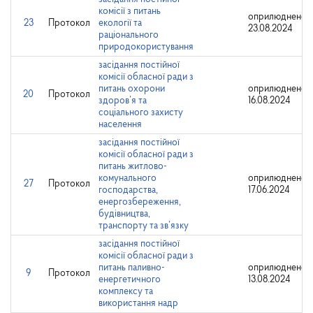
комісії з питань
оприлюднено:
23
Протокол
екології та
23.08.2024
раціонального
природокористування
засідання постійної
комісії обласної ради з
питань охорони
оприлюднено:
20
Протокол
здоров’я та
16.08.2024
соціального захисту
населення
засідання постійної
комісії обласної ради з
питань житлово-
комунального
оприлюднено:
27
Протокол
господарства,
17.06.2024
енергозбереження,
будівництва,
транспорту та зв’язку
засідання постійної
комісії обласної ради з
питань паливно-
оприлюднено:
9
Протокол
енергетичного
13.08.2024
комплексу та
використання надр