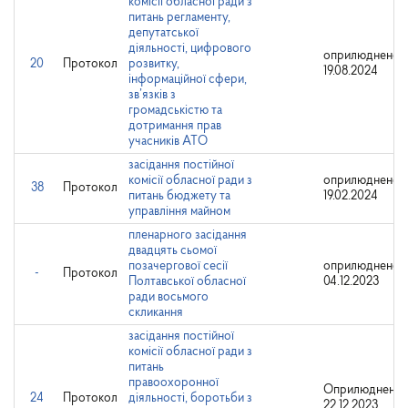
комісії обласної ради з
питань регламенту,
депутатської
діяльності, цифрового
оприлюднено:
20
Протокол
розвитку,
19.08.2024
інформаційної сфери,
зв’язків з
громадськістю та
дотримання прав
учасників АТО
засідання постійної
комісії обласної ради з
оприлюднено:
38
Протокол
питань бюджету та
19.02.2024
управління майном
пленарного засідання
двадцять сьомої
позачергової сесії
оприлюднено:
-
Протокол
Полтавської обласної
04.12.2023
ради восьмого
скликання
засідання постійної
комісії обласної ради з
питань
правоохоронної
Оприлюднено:
24
Протокол
діяльності, боротьби з
22.12.2023