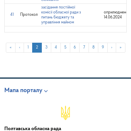
засідання постійної
комісії обласної ради з
оприлюднено:
41
Протокол
питань бюджету та
14.06.2024
управління майном
«
‹
1
2
3
4
5
6
7
8
9
›
»
Мапа порталу
Полтавська обласна рада