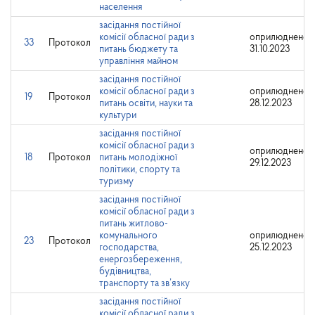
населення
засідання постійної
комісії обласної ради з
оприлюднено:
33
Протокол
питань бюджету та
31.10.2023
управління майном
засідання постійної
комісії обласної ради з
оприлюднено:
19
Протокол
питань освіти, науки та
28.12.2023
культури
засідання постійної
комісії обласної ради з
оприлюднено:
18
Протокол
питань молодіжної
29.12.2023
політики, спорту та
туризму
засідання постійної
комісії обласної ради з
питань житлово-
комунального
оприлюднено:
23
Протокол
господарства,
25.12.2023
енергозбереження,
будівництва,
транспорту та зв’язку
засідання постійної
комісії обласної ради з