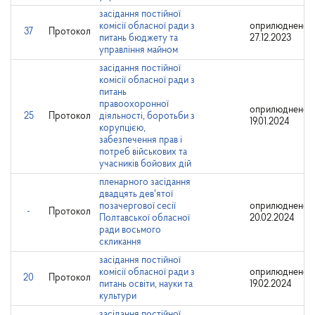
засідання постійної
комісії обласної ради з
оприлюднено:
37
Протокол
питань бюджету та
27.12.2023
управління майном
засідання постійної
комісії обласної ради з
питань
правоохоронної
оприлюднено:
25
Протокол
діяльності, боротьби з
19.01.2024
корупцією,
забезпечення прав і
потреб військових та
учасників бойових дій
пленарного засідання
двадцять дев'ятої
позачергової сесії
оприлюднено:
-
Протокол
Полтавської обласної
20.02.2024
ради восьмого
скликання
засідання постійної
комісії обласної ради з
оприлюднено:
20
Протокол
питань освіти, науки та
19.02.2024
культури
засідання постійної