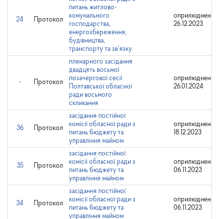
питань житлово-
комунального
оприлюднено:
24
Протокол
господарства,
26.12.2023
енергозбереження,
будівництва,
транспорту та зв’язку
пленарного засідання
двадцять восьмої
позачергової сесії
оприлюднено:
-
Протокол
Полтавської обласної
26.01.2024
ради восьмого
скликання
засідання постійної
комісії обласної ради з
оприлюднено:
36
Протокол
питань бюджету та
18.12.2023
управління майном
засідання постійної
комісії обласної ради з
оприлюднено:
35
Протокол
питань бюджету та
06.11.2023
управління майном
засідання постійної
комісії обласної ради з
оприлюднено:
34
Протокол
питань бюджету та
06.11.2023
управління майном