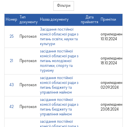
Фільтри
Тип
Дата
Номер
Назва документу
Примітки
документу
прийняття
Засідання постійної
комісії обласної ради з
оприлюднено:
25
Протокол
питань освіти, науки та
10.10.2024
культури
засідання постійної
комісії обласної ради з
оприлюднено:
21
Протокол
питань молодіжної
18.10.2024
політики, спорту та
туризму
засідання постійної
комісії обласної ради з
оприлюднено:
43
Протокол
питань бюджету та
02.09.2024
управління майном
засідання постійної
комісії обласної ради з
оприлюднено:
42
Протокол
питань бюджету та
23.08.2024
управління майном
засідання постійної
комісії обласної ради з