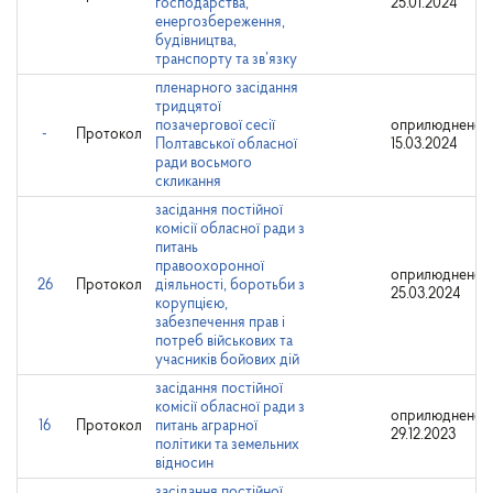
господарства,
25.01.2024
енергозбереження,
будівництва,
транспорту та зв’язку
пленарного засідання
тридцятої
позачергової сесії
оприлюднено:
-
Протокол
Полтавської обласної
15.03.2024
ради восьмого
скликання
засідання постійної
комісії обласної ради з
питань
правоохоронної
оприлюднено:
26
Протокол
діяльності, боротьби з
25.03.2024
корупцією,
забезпечення прав і
потреб військових та
учасників бойових дій
засідання постійної
комісії обласної ради з
оприлюднено:
16
Протокол
питань аграрної
29.12.2023
політики та земельних
відносин
засідання постійної