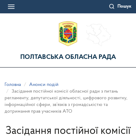
Перейти
Пошук
до
Toggle
основного
navigation
матеріалу
ПОЛТАВСЬКА ОБЛАСНА РАДА
Головна
Анонси подій
Засідання постійної комісії обласної ради з питань
регламенту, депутатської діяльності, цифрового розвитку,
інформаційної сфери, зв’язків з громадськістю та
дотримання прав учасників АТО
Засідання постійної комісії