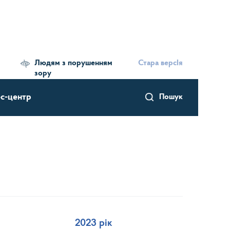
Людям з порушенням
Стара версІя
зору
с-центр
Пошук
2023 рік