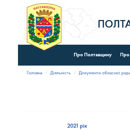
Перейти
до
основного
матеріалу
ПОЛТ
Про Полтавщину
Про
Головна
Діяльність
Документи обласної рад
2021 рік